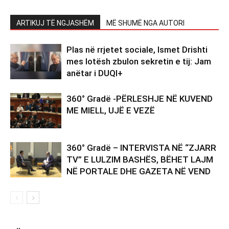
ARTIKUJ TË NGJASHËM
MË SHUMË NGA AUTORI
Plas në rrjetet sociale, Ismet Drishti
mes lotësh zbulon sekretin e tij: Jam
anëtar i DUQI+
360° Gradë -PËRLESHJE NË KUVEND
ME MIELL, UJË E VEZË
360° Gradë – INTERVISTA NË “ZJARR
TV” E LULZIM BASHËS, BËHET LAJM
NË PORTALE DHE GAZETA NË VEND