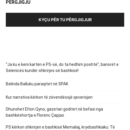
PËRGJIGJU
KYÇU PËR TU PËRGJIGJUR
“Ja ku e keni kartën e PS-së, do ta hedhim poshtë”, banorët e
Selenicës kundër shkrirjes së bashkisë!
Belinda Balluku paraqitet në SPAK
Kur narrativa kërkon të zëvendësojë qeverisjen
Dhunohet Elton Qyno, gazetari goditet në befasi nga
bashkëshortja e Florenc Çapjas
PS kërkon shkrirjen e bashkisë Memaliaj, kryebashkiaku: Të