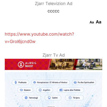
Zjarr Televizion Ad
ccccc
Aa
Aa
https://www.youtube.com/watch?
v=Grol6jcnd0w
Zjarr Tv Ad