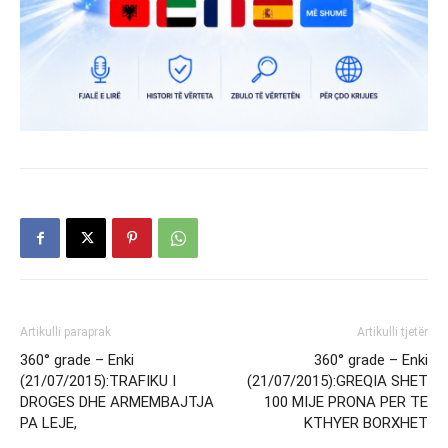
Artikulli paraprak
Artikulli tjetër
360° grade – Enki
360° grade – Enki
(21/07/2015):TRAFIKU I
(21/07/2015):GREQIA SHET
DROGES DHE ARMEMBAJTJA
100 MIJE PRONA PER TE
PA LEJE,
KTHYER BORXHET