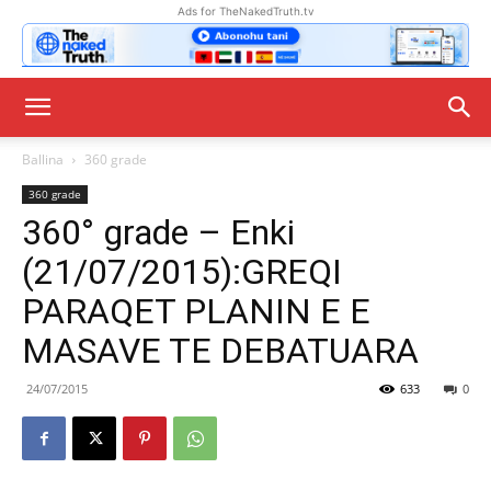
Ads for TheNakedTruth.tv
Ballina
360 grade
360 grade
360° grade – Enki
(21/07/2015):GREQI
PARAQET PLANIN E E
MASAVE TE DEBATUARA
24/07/2015
633
0