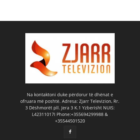
Na kontaktoni duke përdorur të dhënat e
ofruara më poshtë. Adresa: Zjarr Televizion, Rr.
3 Dëshmorët pll. Jera 3 K.1 Yzberisht NUIS:
L42311017I Phone:+355694299988 &
+35544501520