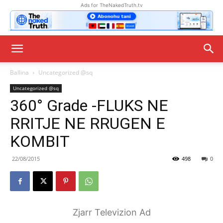
Ads for TheNakedTruth.tv
Ballina
Uncategorized @sq
Uncategorized @sq
360° Grade -FLUKS NE
RRITJE NE RRUGEN E
KOMBIT
22/08/2015
498
0
Zjarr Televizion Ad