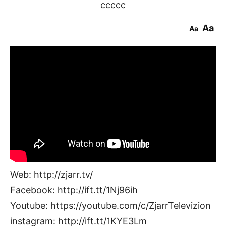
ccccc
Aa
Aa
Web: http://zjarr.tv/
Facebook: http://ift.tt/1Nj96ih
Youtube: https://youtube.com/c/ZjarrTelevizion
instagram: http://ift.tt/1KYE3Lm