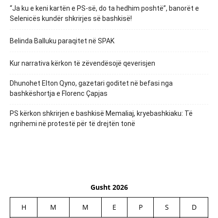
“Ja ku e keni kartën e PS-së, do ta hedhim poshtë”, banorët e
Selenicës kundër shkrirjes së bashkisë!
Belinda Balluku paraqitet në SPAK
Kur narrativa kërkon të zëvendësojë qeverisjen
Dhunohet Elton Qyno, gazetari goditet në befasi nga
bashkëshortja e Florenc Çapjas
PS kërkon shkrirjen e bashkisë Memaliaj, kryebashkiaku: Të
ngrihemi në protestë për të drejtën tonë
Gusht 2026
H
M
M
E
P
S
D