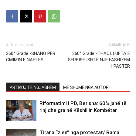
Artikulli paraprak
Artikulli tjetër
360° Grade -SHANO PER
360° Grade -THACI, LUFTA E
CMIMIN E NAFTES
SERBISE ISHTE NJE FASHIZEM
I PASTER
ARTIKUJ TË NGJASHËM
MË SHUMË NGA AUTORI
Riformatimi i PD, Berisha: 60% janë të
rinj dhe gra në Këshillin Kombëtar
Tirana “zien” nga protestat/ Rama