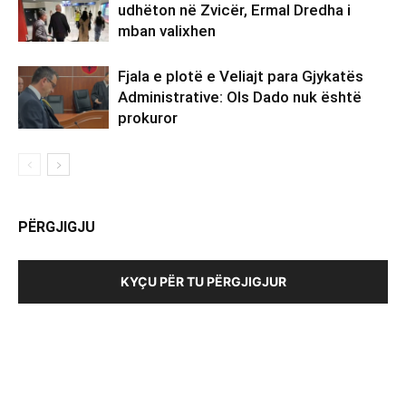
udhëton në Zvicër, Ermal Dredha i
mban valixhen
Fjala e plotë e Veliajt para Gjykatës
Administrative: Ols Dado nuk është
prokuror
PËRGJIGJU
KYÇU PËR TU PËRGJIGJUR