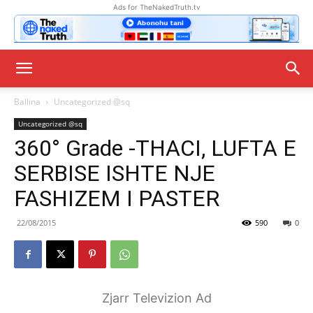
Ads for TheNakedTruth.tv
Ballina
Uncategorized @sq
Uncategorized @sq
360° Grade -THACI, LUFTA E
SERBISE ISHTE NJE
FASHIZEM I PASTER
22/08/2015
590
0
Zjarr Televizion Ad