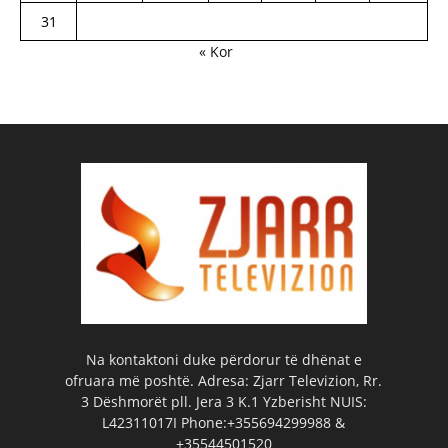
31
« Kor
Na kontaktoni duke përdorur të dhënat e
ofruara më poshtë. Adresa: Zjarr Televizion, Rr.
3 Dëshmorët pll. Jera 3 K.1 Yzberisht NUIS:
L42311017I Phone:+355694299988 &
+35544501520