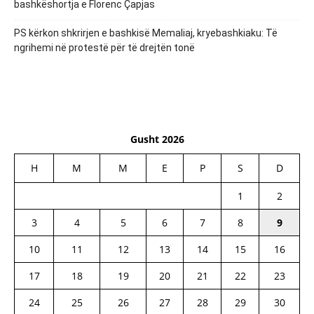
bashkëshortja e Florenc Çapjas
PS kërkon shkrirjen e bashkisë Memaliaj, kryebashkiaku: Të
ngrihemi në protestë për të drejtën tonë
Gusht 2026
H
M
M
E
P
S
D
1
2
3
4
5
6
7
8
9
10
11
12
13
14
15
16
17
18
19
20
21
22
23
24
25
26
27
28
29
30