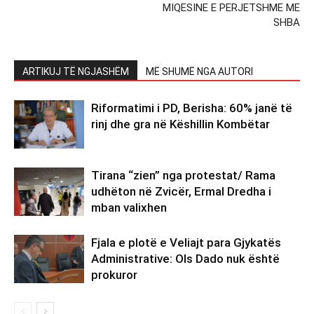
MIQESINE E PERJETSHME ME
SHBA
ARTIKUJ TË NGJASHËM
MË SHUMË NGA AUTORI
Riformatimi i PD, Berisha: 60% janë të
rinj dhe gra në Këshillin Kombëtar
Tirana “zien” nga protestat/ Rama
udhëton në Zvicër, Ermal Dredha i
mban valixhen
Fjala e plotë e Veliajt para Gjykatës
Administrative: Ols Dado nuk është
prokuror