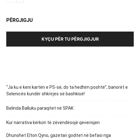
PËRGJIGJU
KYÇU PËR TU PËRGJIGJUR
“Ja ku e keni kartën e PS-së, do ta hedhim poshtë”, banorët e
Selenicës kundër shkrirjes së bashkisë!
Belinda Balluku paraqitet në SPAK
Kur narrativa kërkon të zëvendësojë qeverisjen
Dhunohet Elton Qyno, gazetari goditet në befasi nga