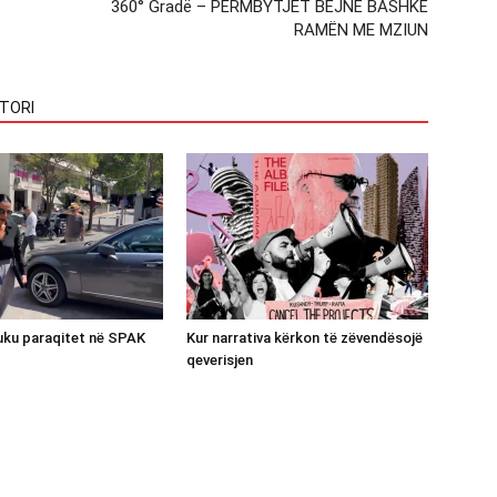
360° Gradë – PËRMBYTJET BËJNË BASHKË
RAMËN ME MZIUN
TORI
luku paraqitet në SPAK
Kur narrativa kërkon të zëvendësojë
qeverisjen