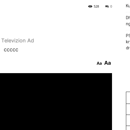
Ku
528
0
Dh
ng
PS
r Televizion Ad
kr
dr
ccccc
Aa
Aa