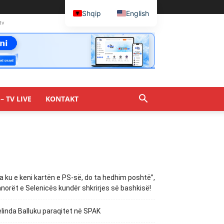
Shqip
English
tv
– TV LIVE
KONTAKT
a ku e keni kartën e PS-së, do ta hedhim poshtë”,
norët e Selenicës kundër shkrirjes së bashkisë!
linda Balluku paraqitet në SPAK