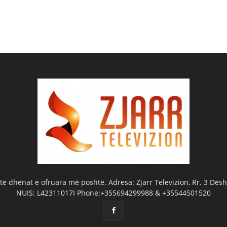
ë dhënat e ofruara më poshtë. Adresa: Zjarr Televizion, Rr. 3 Dëshm
NUIS: L42311017I Phone:+355694299988 & +35544501520