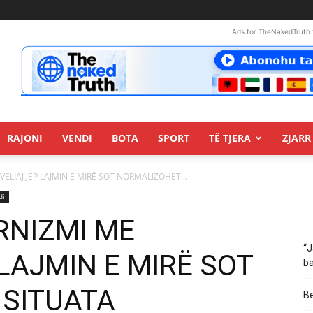
Ads for TheNakedTruth.
RAJONI
VENDI
BOTA
SPORT
TË TJERA
ZJARR 
VELIAJ JEP LAJMIN E MIRË SOT NORMALIZOHET...
di
URNIZMI ME
“J
 LAJMIN E MIRË SOT
ba
SITUATA
Be