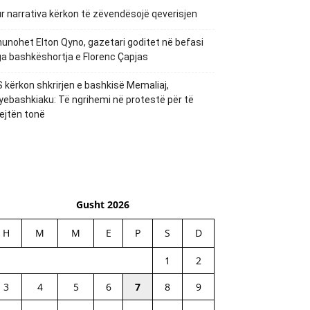
r narrativa kërkon të zëvendësojë qeverisjen
unohet Elton Qyno, gazetari goditet në befasi
a bashkëshortja e Florenc Çapjas
 kërkon shkrirjen e bashkisë Memaliaj,
yebashkiaku: Të ngrihemi në protestë për të
ejtën tonë
Gusht 2026
H
M
M
E
P
S
D
1
2
3
4
5
6
7
8
9