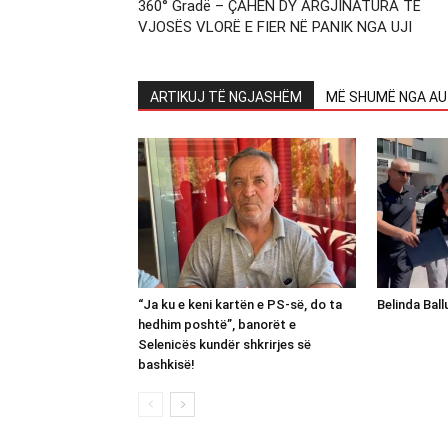
360° Gradë – ÇAHEN DY ARGJINATURA TË
VJOSËS VLORË E FIER NË PANIK NGA UJI
ARTIKUJ TË NGJASHËM
MË SHUMË NGA AU
“Ja ku e keni kartën e PS-së, do ta
Belinda Bal
hedhim poshtë”, banorët e
Selenicës kundër shkrirjes së
bashkisë!