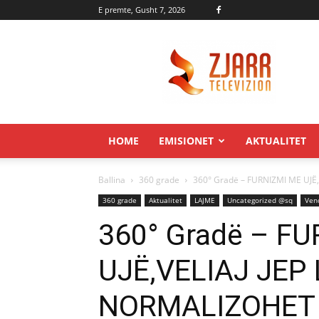
E premte, Gusht 7, 2026
Zjarr.tv
HOME
EMISIONET
AKTUALITET
Ballina
360 grade
360° Gradë – FURNIZMI ME UJË,
360 grade
Aktualitet
LAJME
Uncategorized @sq
Ven
360° Gradë – F
UJË,VELIAJ JEP
NORMALIZOHET 