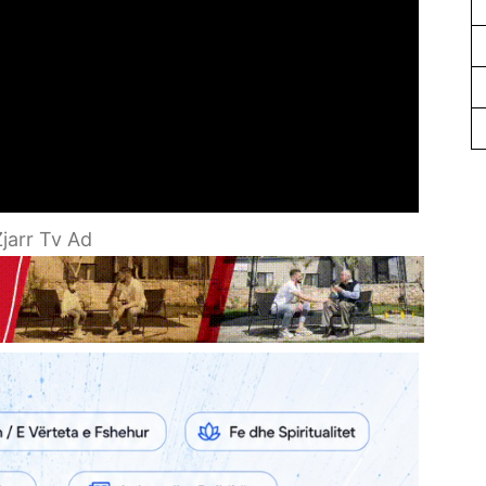
jarr Tv Ad