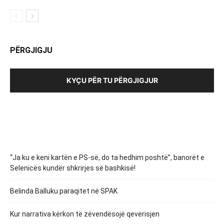
PËRGJIGJU
KYÇU PËR TU PËRGJIGJUR
“Ja ku e keni kartën e PS-së, do ta hedhim poshtë”, banorët e
Selenicës kundër shkrirjes së bashkisë!
Belinda Balluku paraqitet në SPAK
Kur narrativa kërkon të zëvendësojë qeverisjen