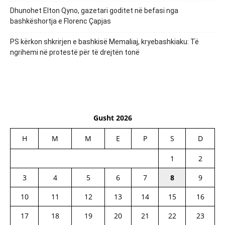
Dhunohet Elton Qyno, gazetari goditet në befasi nga
bashkëshortja e Florenc Çapjas
PS kërkon shkrirjen e bashkisë Memaliaj, kryebashkiaku: Të
ngrihemi në protestë për të drejtën tonë
Gusht 2026
H
M
M
E
P
S
D
1
2
3
4
5
6
7
8
9
10
11
12
13
14
15
16
17
18
19
20
21
22
23