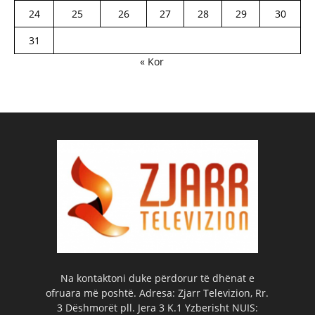
24
25
26
27
28
29
30
31
« Kor
Na kontaktoni duke përdorur të dhënat e
ofruara më poshtë. Adresa: Zjarr Televizion, Rr.
3 Dëshmorët pll. Jera 3 K.1 Yzberisht NUIS: