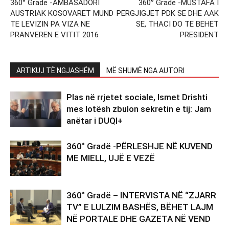
360° Grade -AMBASADORI
360° Grade -MUSTAFA I
AUSTRIAK KOSOVARET MUND
PERGJIGJET PDK SE DHE AAK
TE LEVIZIN PA VIZA NE
SE, THACI DO TE BEHET
PRANVEREN E VITIT 2016
PRESIDENT
ARTIKUJ TË NGJASHËM
MË SHUMË NGA AUTORI
Plas në rrjetet sociale, Ismet Drishti
mes lotësh zbulon sekretin e tij: Jam
anëtar i DUQI+
360° Gradë -PËRLESHJE NË KUVEND
ME MIELL, UJË E VEZË
360° Gradë – INTERVISTA NË “ZJARR
TV” E LULZIM BASHËS, BËHET LAJM
NË PORTALE DHE GAZETA NË VEND