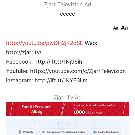
Zjarr Televizion Ad
ccccc
Aa
Aa
http://youtu.be/pwDH2jK2dSE
Web:
http://zjarr.tv/
Facebook: http://ift.tt/1Nj96ih
Youtube: https://youtube.com/c/ZjarrTelevizion
instagram: http://ift.tt/1KYE3Lm
Zjarr Tv Ad