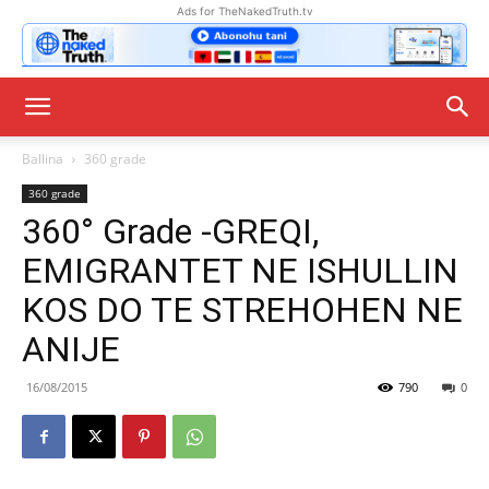
Ads for TheNakedTruth.tv
Ballina
360 grade
360 grade
360° Grade -GREQI,
EMIGRANTET NE ISHULLIN
KOS DO TE STREHOHEN NE
ANIJE
16/08/2015
790
0