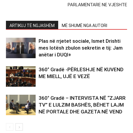
PARLAMENTARE NE VJESHTE
ARTIKUJ TË NGJASHËM
MË SHUMË NGA AUTORI
Plas në rrjetet sociale, Ismet Drishti
mes lotësh zbulon sekretin e tij: Jam
anëtar i DUQI+
360° Gradë -PËRLESHJE NË KUVEND
ME MIELL, UJË E VEZË
360° Gradë – INTERVISTA NË “ZJARR
TV” E LULZIM BASHËS, BËHET LAJM
NË PORTALE DHE GAZETA NË VEND