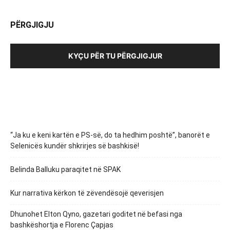
PËRGJIGJU
KYÇU PËR TU PËRGJIGJUR
“Ja ku e keni kartën e PS-së, do ta hedhim poshtë”, banorët e
Selenicës kundër shkrirjes së bashkisë!
Belinda Balluku paraqitet në SPAK
Kur narrativa kërkon të zëvendësojë qeverisjen
Dhunohet Elton Qyno, gazetari goditet në befasi nga
bashkëshortja e Florenc Çapjas