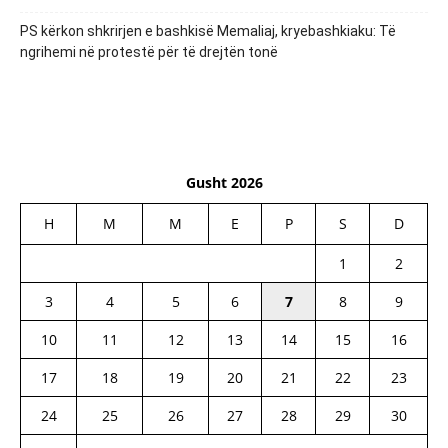
PS kërkon shkrirjen e bashkisë Memaliaj, kryebashkiaku: Të
ngrihemi në protestë për të drejtën tonë
Gusht 2026
H
M
M
E
P
S
D
1
2
3
4
5
6
7
8
9
10
11
12
13
14
15
16
17
18
19
20
21
22
23
24
25
26
27
28
29
30