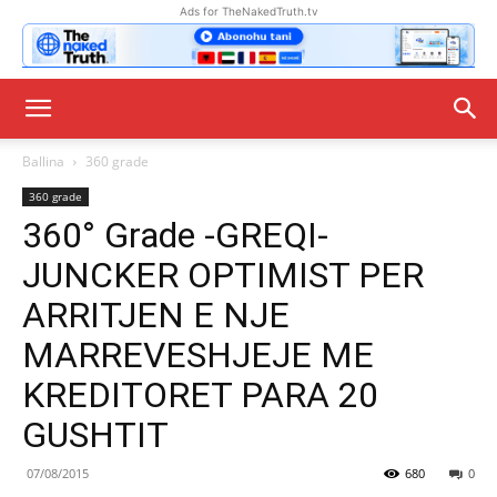
Ads for TheNakedTruth.tv
Ballina
360 grade
360 grade
360° Grade -GREQI-
JUNCKER OPTIMIST PER
ARRITJEN E NJE
MARREVESHJEJE ME
KREDITORET PARA 20
GUSHTIT
07/08/2015
680
0