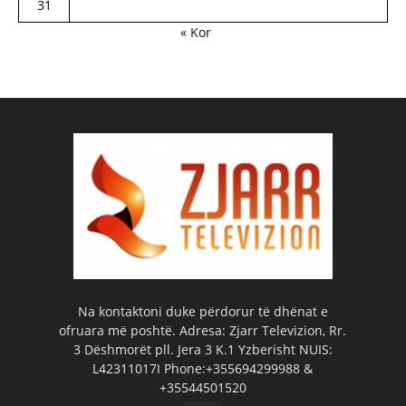
31
« Kor
Na kontaktoni duke përdorur të dhënat e
ofruara më poshtë. Adresa: Zjarr Televizion, Rr.
3 Dëshmorët pll. Jera 3 K.1 Yzberisht NUIS:
L42311017I Phone:+355694299988 &
+35544501520