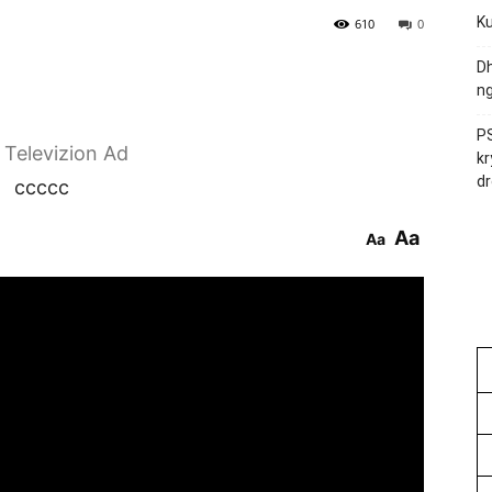
Ku
610
0
Dh
ng
PS
r Televizion Ad
kr
dr
ccccc
Aa
Aa