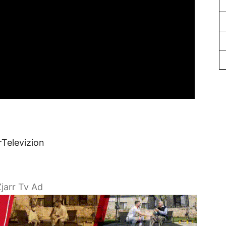
rTelevizion
jarr Tv Ad