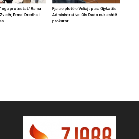
n” nga protestat/ Rama
Fjala e plotë e Veliajt para Gjykatës
Zvicër, Ermal Dredha i
Administrative: Ols Dado nuk është
en
prokuror