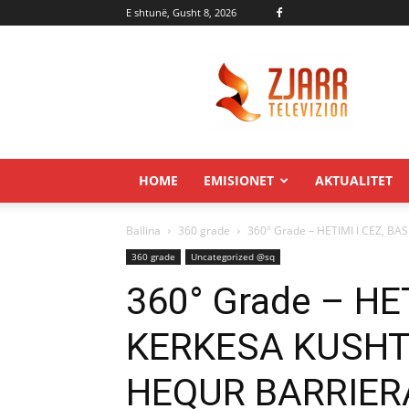
E shtunë, Gusht 8, 2026
Zjarr.tv
HOME
EMISIONET
AKTUALITET
Ballina
360 grade
360° Grade – HETIMI I CEZ, B
360 grade
Uncategorized @sq
360° Grade – HE
KERKESA KUSHT
HEQUR BARRIER