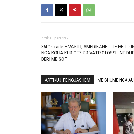
Artikulli paraprak
360° Grade – VASILI, AMERIKANET TE HETOJ
NGA KOHA KUR CEZ PRIVATIZOI OSSH NE DH
DERI ME SOT
ARTIKUJ TË NGJASHËM
MË SHUMË NGA AU