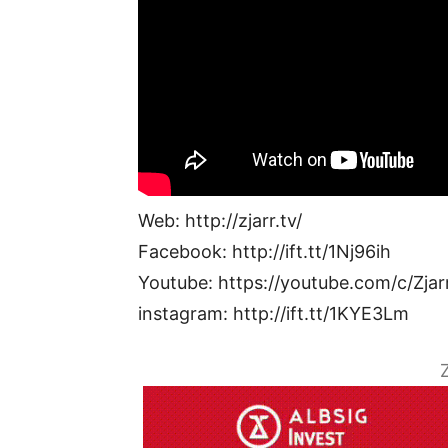
Web: http://zjarr.tv/
Facebook: http://ift.tt/1Nj96ih
Youtube: https://youtube.com/c/Zjar
instagram: http://ift.tt/1KYE3Lm
Z