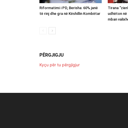
Riformatimi i PD, Berisha: 60% janë
Tirana “zie
të rinj dhe gra në Këshillin Kombëtar
udhëton në 
mban valixh
PËRGJIGJU
Kyçu për tu përgjigjur