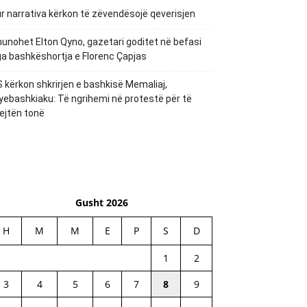
r narrativa kërkon të zëvendësojë qeverisjen
unohet Elton Qyno, gazetari goditet në befasi
a bashkëshortja e Florenc Çapjas
 kërkon shkrirjen e bashkisë Memaliaj,
yebashkiaku: Të ngrihemi në protestë për të
ejtën tonë
Gusht 2026
H
M
M
E
P
S
D
1
2
3
4
5
6
7
8
9