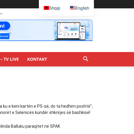
Shqip
English
tv
– TV LIVE
KONTAKT
a ku e keni kartën e PS-së, do ta hedhim poshtë”,
norët e Selenicës kundër shkrirjes së bashkisë!
linda Balluku paraqitet në SPAK