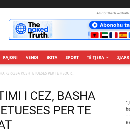
Ads for TheNakedTruth.
RAJONI
VENDI
BOTA
SPORT
TË TJERA
ZJARR 
ASHA KERKESA KUSHTETUESES PER TE HEQUR...
TIMI I CEZ, BASHA
“J
ETUESES PER TE
ba
AT
Be