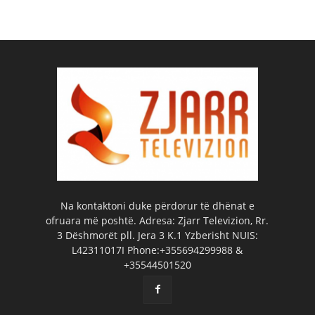
Na kontaktoni duke përdorur të dhënat e
ofruara më poshtë. Adresa: Zjarr Televizion, Rr.
3 Dëshmorët pll. Jera 3 K.1 Yzberisht NUIS:
L42311017I Phone:+355694299988 &
+35544501520