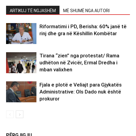
ARTIKUJ TË NGJASHËM
MË SHUMË NGA AUTORI
Riformatimi i PD, Berisha: 60% janë të
rinj dhe gra në Këshillin Kombëtar
Tirana “zien” nga protestat/ Rama
udhëton në Zvicër, Ermal Dredha i
mban valixhen
Fjala e plotë e Veliajt para Gjykatës
Administrative: Ols Dado nuk është
prokuror
PËRGJIGJU