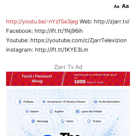
Aa
Aa
http://youtu.be/-nYzfSa3jeg
Web: http://zjarr.tv/
Facebook: http://ift.tt/1Nj96ih
Youtube: https://youtube.com/c/ZjarrTelevizion
instagram: http://ift.tt/1KYE3Lm
Zjarr Tv Ad