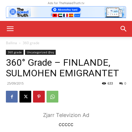
Ads for TheNakedTruth.tv
Ballina
360 grade
360 grade
Uncategorized @sq
360° Grade – FINLANDE,
SULMOHEN EMIGRANTET
25/09/2015
633
0
Zjarr Televizion Ad
ccccc