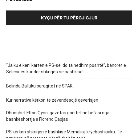
KYÇU PËR TU PËRGJIGJUR
“Ja ku e keni kartën e PS-së, do ta hedhim poshtë”, banorët e
Selenicës kundër shkrirjes së bashkisë!
Belinda Balluku paraqitet në SPAK
Kur narrativa kërkon të zëvendësojë qeverisjen
Dhunohet Elton Qyno, gazetari goditet në befasi nga
bashkëshortja e Florenc Çapjas
PS kërkon shkrirjen e bashkisë Memaliaj, kryebashkiaku: Të