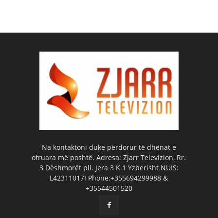
Na kontaktoni duke përdorur të dhënat e
ofruara më poshtë. Adresa: Zjarr Televizion, Rr.
3 Dëshmorët pll. Jera 3 K.1 Yzberisht NUIS:
L42311017I Phone:+355694299988 &
+35544501520