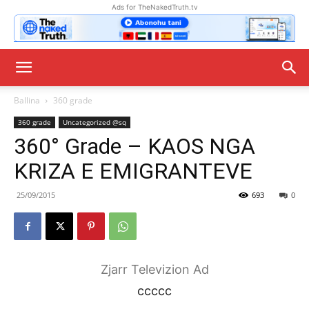
Ads for TheNakedTruth.tv
Ballina
360 grade
360 grade
Uncategorized @sq
360° Grade – KAOS NGA
KRIZA E EMIGRANTEVE
25/09/2015
693
0
Zjarr Televizion Ad
ccccc