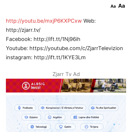
Aa
Aa
http://youtu.be/mxjP6KXPCxw
Web:
http://zjarr.tv/
Facebook: http://ift.tt/1Nj96ih
Youtube: https://youtube.com/c/ZjarrTelevizion
instagram: http://ift.tt/1KYE3Lm
Zjarr Tv Ad