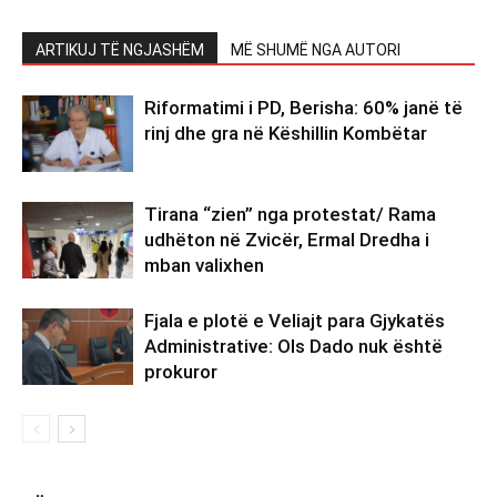
ARTIKUJ TË NGJASHËM
MË SHUMË NGA AUTORI
Riformatimi i PD, Berisha: 60% janë të
rinj dhe gra në Këshillin Kombëtar
Tirana “zien” nga protestat/ Rama
udhëton në Zvicër, Ermal Dredha i
mban valixhen
Fjala e plotë e Veliajt para Gjykatës
Administrative: Ols Dado nuk është
prokuror