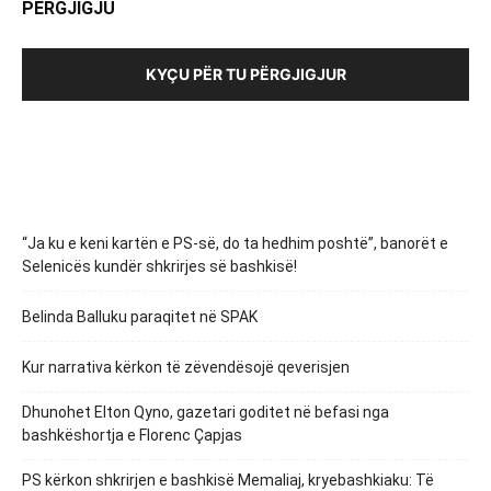
PËRGJIGJU
KYÇU PËR TU PËRGJIGJUR
“Ja ku e keni kartën e PS-së, do ta hedhim poshtë”, banorët e
Selenicës kundër shkrirjes së bashkisë!
Belinda Balluku paraqitet në SPAK
Kur narrativa kërkon të zëvendësojë qeverisjen
Dhunohet Elton Qyno, gazetari goditet në befasi nga
bashkëshortja e Florenc Çapjas
PS kërkon shkrirjen e bashkisë Memaliaj, kryebashkiaku: Të