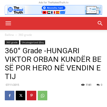
Ads for TheNakedTruth.tv
Ballina
360 grade
360 grade
Uncategorized @sq
360° Grade -HUNGARI
VIKTOR ORBAN KUNDËR BE
SË POR HERO NË VENDIN E
TIJ
07/11/2015
1141
0