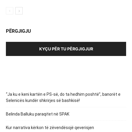
PËRGJIGJU
KYÇU PËR TU PËRGJIGJUR
“Ja ku e keni kartën e PS-së, do ta hedhim poshtë”, banorët e
Selenicës kundër shkrirjes së bashkisë!
Belinda Balluku paraqitet në SPAK
Kur narrativa kërkon të zëvendësojë qeverisjen