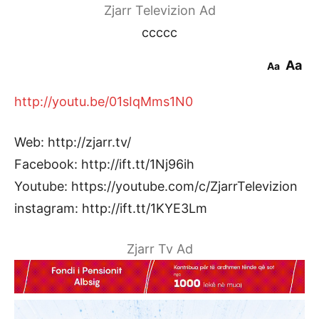
Zjarr Televizion Ad
ccccc
Aa
Aa
http://youtu.be/01sIqMms1N0
Web: http://zjarr.tv/
Facebook: http://ift.tt/1Nj96ih
Youtube: https://youtube.com/c/ZjarrTelevizion
instagram: http://ift.tt/1KYE3Lm
Zjarr Tv Ad