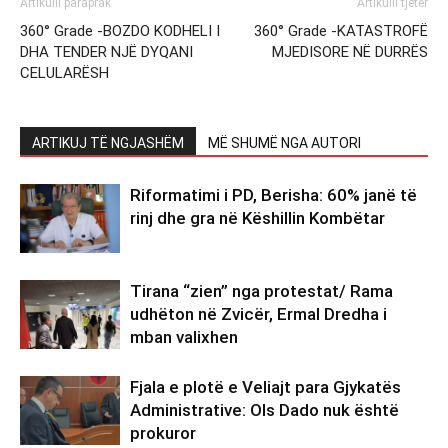
Artikulli paraprak
Artikulli tjetër
360° Grade -BOZDO KODHELI I
360° Grade -KATASTROFË
DHA TENDER NJË DYQANI
MJEDISORE NË DURRËS
CELULARËSH
ARTIKUJ TË NGJASHËM
MË SHUMË NGA AUTORI
Riformatimi i PD, Berisha: 60% janë të
rinj dhe gra në Këshillin Kombëtar
Tirana “zien” nga protestat/ Rama
udhëton në Zvicër, Ermal Dredha i
mban valixhen
Fjala e plotë e Veliajt para Gjykatës
Administrative: Ols Dado nuk është
prokuror