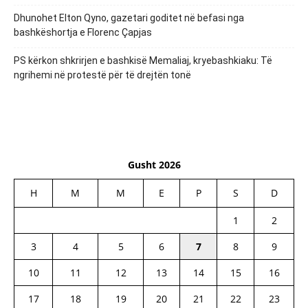
Dhunohet Elton Qyno, gazetari goditet në befasi nga
bashkëshortja e Florenc Çapjas
PS kërkon shkrirjen e bashkisë Memaliaj, kryebashkiaku: Të
ngrihemi në protestë për të drejtën tonë
Gusht 2026
H
M
M
E
P
S
D
1
2
3
4
5
6
7
8
9
10
11
12
13
14
15
16
17
18
19
20
21
22
23