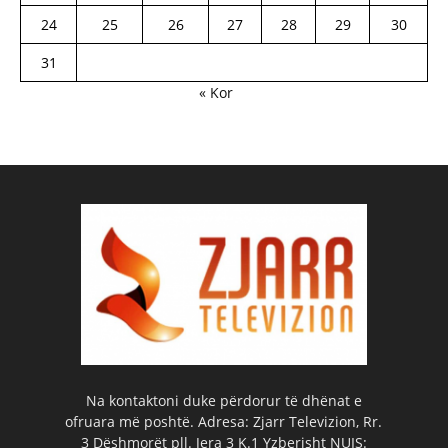
24
25
26
27
28
29
30
31
« Kor
Na kontaktoni duke përdorur të dhënat e
ofruara më poshtë. Adresa: Zjarr Televizion, Rr.
3 Dëshmorët pll. Jera 3 K.1 Yzberisht NUIS: