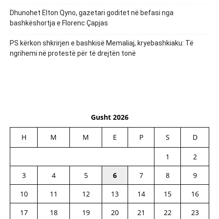
Dhunohet Elton Qyno, gazetari goditet në befasi nga
bashkëshortja e Florenc Çapjas
PS kërkon shkrirjen e bashkisë Memaliaj, kryebashkiaku: Të
ngrihemi në protestë për të drejtën tonë
Gusht 2026
H
M
M
E
P
S
D
1
2
3
4
5
6
7
8
9
10
11
12
13
14
15
16
17
18
19
20
21
22
23