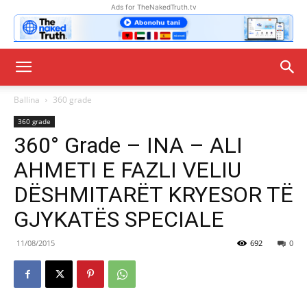
Ads for TheNakedTruth.tv
Ballina
360 grade
360 grade
360° Grade – INA – ALI
AHMETI E FAZLI VELIU
DËSHMITARËT KRYESOR TË
GJYKATËS SPECIALE
11/08/2015
692
0