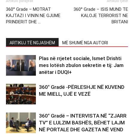
Artikulli paraprak
Artikulli tjetër
360° Grade – MOTRAT
360° Grade – ISIS MUND TE
KAJTAZI I VININ NE GJUME
KALOJE TERRORIST NE
PRINDERIT DHE …
BRITANI
ARTIKUJ TË NGJASHËM
MË SHUMË NGA AUTORI
Plas në rrjetet sociale, Ismet Drishti
mes lotësh zbulon sekretin e tij: Jam
anëtar i DUQI+
360° Gradë -PËRLESHJE NË KUVEND
ME MIELL, UJË E VEZË
360° Gradë – INTERVISTA NË “ZJARR
TV” E LULZIM BASHËS, BËHET LAJM
NË PORTALE DHE GAZETA NË VEND