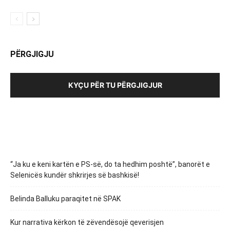
PËRGJIGJU
KYÇU PËR TU PËRGJIGJUR
“Ja ku e keni kartën e PS-së, do ta hedhim poshtë”, banorët e
Selenicës kundër shkrirjes së bashkisë!
Belinda Balluku paraqitet në SPAK
Kur narrativa kërkon të zëvendësojë qeverisjen