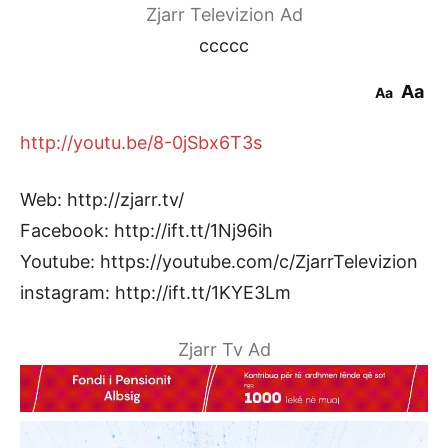
Zjarr Televizion Ad
ccccc
Aa
Aa
http://youtu.be/8-0jSbx6T3s
Web: http://zjarr.tv/
Facebook: http://ift.tt/1Nj96ih
Youtube: https://youtube.com/c/ZjarrTelevizion
instagram: http://ift.tt/1KYE3Lm
Zjarr Tv Ad