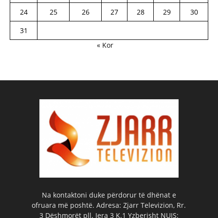
24
25
26
27
28
29
30
31
« Kor
Na kontaktoni duke përdorur të dhënat e
ofruara më poshtë. Adresa: Zjarr Televizion, Rr.
3 Dëshmorët pll. Jera 3 K.1 Yzberisht NUIS: