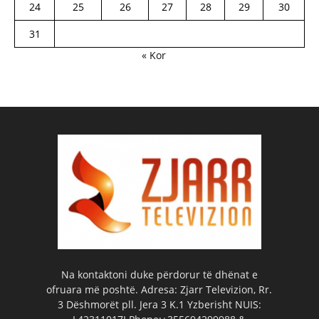
24
25
26
27
28
29
30
31
« Kor
Na kontaktoni duke përdorur të dhënat e
ofruara më poshtë. Adresa: Zjarr Televizion, Rr.
3 Dëshmorët pll. Jera 3 K.1 Yzberisht NUIS: