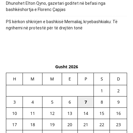
Dhunohet Elton Qyno, gazetari goditet në befasi nga
bashkëshortja e Florenc Çapjas
PS kërkon shkrirjen e bashkisë Memaliaj, kryebashkiaku: Të
ngrihemi në protestë për të drejtën tonë
Gusht 2026
H
M
M
E
P
S
D
1
2
3
4
5
6
7
8
9
10
11
12
13
14
15
16
17
18
19
20
21
22
23