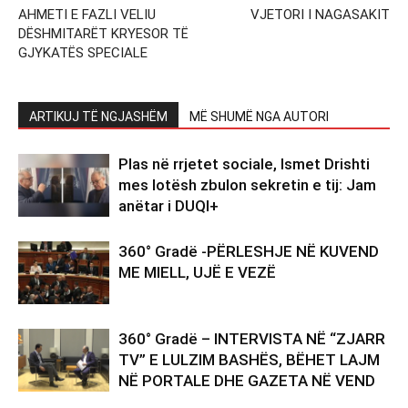
AHMETI E FAZLI VELIU
VJETORI I NAGASAKIT
DËSHMITARËT KRYESOR TË
GJYKATËS SPECIALE
ARTIKUJ TË NGJASHËM
MË SHUMË NGA AUTORI
Plas në rrjetet sociale, Ismet Drishti
mes lotësh zbulon sekretin e tij: Jam
anëtar i DUQI+
360° Gradë -PËRLESHJE NË KUVEND
ME MIELL, UJË E VEZË
360° Gradë – INTERVISTA NË “ZJARR
TV” E LULZIM BASHËS, BËHET LAJM
NË PORTALE DHE GAZETA NË VEND