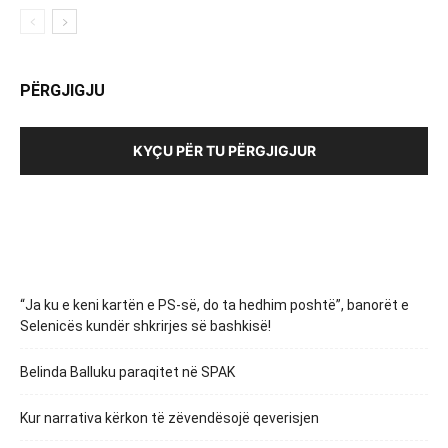
PËRGJIGJU
KYÇU PËR TU PËRGJIGJUR
“Ja ku e keni kartën e PS-së, do ta hedhim poshtë”, banorët e
Selenicës kundër shkrirjes së bashkisë!
Belinda Balluku paraqitet në SPAK
Kur narrativa kërkon të zëvendësojë qeverisjen