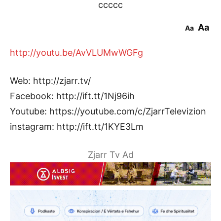
ccccc
Aa
Aa
http://youtu.be/AvVLUMwWGFg
Web: http://zjarr.tv/
Facebook: http://ift.tt/1Nj96ih
Youtube: https://youtube.com/c/ZjarrTelevizion
instagram: http://ift.tt/1KYE3Lm
Zjarr Tv Ad