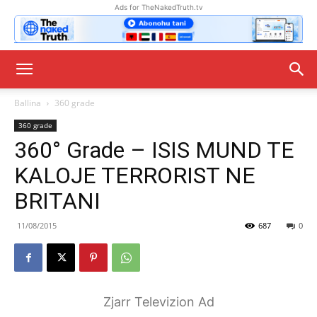
Ads for TheNakedTruth.tv
Ballina
360 grade
360 grade
360° Grade – ISIS MUND TE
KALOJE TERRORIST NE
BRITANI
11/08/2015
687
0
Zjarr Televizion Ad