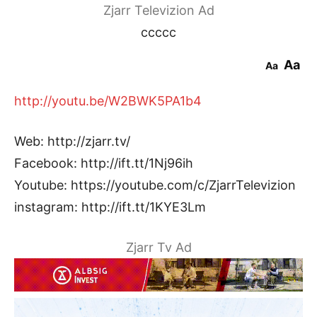
Zjarr Televizion Ad
ccccc
Aa
Aa
http://youtu.be/W2BWK5PA1b4
Web: http://zjarr.tv/
Facebook: http://ift.tt/1Nj96ih
Youtube: https://youtube.com/c/ZjarrTelevizion
instagram: http://ift.tt/1KYE3Lm
Zjarr Tv Ad