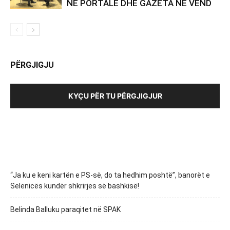
NË PORTALE DHE GAZETA NË VEND
PËRGJIGJU
KYÇU PËR TU PËRGJIGJUR
“Ja ku e keni kartën e PS-së, do ta hedhim poshtë”, banorët e
Selenicës kundër shkrirjes së bashkisë!
Belinda Balluku paraqitet në SPAK