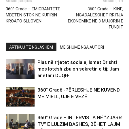
Artikulli paraprak
Artikulli tjetër
360° Grade – EMIGRANTETE
360° Grade – KINE,
MBETEN STOK NE KUFIRIN
NGADALESOHET RRITJA
KROATO SLLOVEN
EKONOMIKE NE 3 MUJORIN E
FUNDIT
ARTIKUJ TË NGJASHËM
MË SHUMË NGA AUTORI
Plas në rrjetet sociale, Ismet Drishti
mes lotësh zbulon sekretin e tij: Jam
anëtar i DUQI+
360° Gradë -PËRLESHJE NË KUVEND
ME MIELL, UJË E VEZË
360° Gradë – INTERVISTA NË “ZJARR
TV” E LULZIM BASHËS, BËHET LAJM