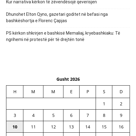
Kur narrativa kërkon të zëvendësojë qeverisjen
Dhunohet Elton Qyno, gazetari goditet në befasi nga
bashkëshortja e Florenc Çapjas
PS kërkon shkrirjen e bashkisë Memaliaj, kryebashkiaku: Të
ngrihemi në protestë për të drejtën tonë
Gusht 2026
H
M
M
E
P
S
D
1
2
3
4
5
6
7
8
9
10
11
12
13
14
15
16