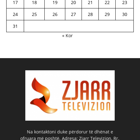
17
18
19
20
21
22
23
24
25
26
27
28
29
30
31
« Kor
Na kontaktoni duke përdorur të dhënat e
ofruara më poshtë. Adresa: Zjarr Televizion, Rr.