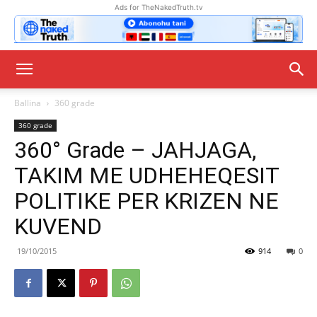
Ads for TheNakedTruth.tv
Ballina
360 grade
360 grade
360° Grade – JAHJAGA,
TAKIM ME UDHEHEQESIT
POLITIKE PER KRIZEN NE
KUVEND
19/10/2015
914
0