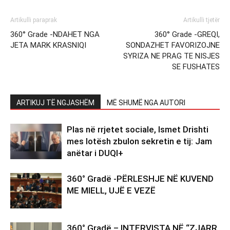
Artikulli paraprak
Artikulli tjetër
360° Grade -NDAHET NGA
360° Grade -GREQI,
JETA MARK KRASNIQI
SONDAZHET FAVORIZOJNE
SYRIZA NE PRAG TE NISJES
SE FUSHATES
ARTIKUJ TË NGJASHËM
MË SHUMË NGA AUTORI
Plas në rrjetet sociale, Ismet Drishti
mes lotësh zbulon sekretin e tij: Jam
anëtar i DUQI+
360° Gradë -PËRLESHJE NË KUVEND
ME MIELL, UJË E VEZË
360° Gradë – INTERVISTA NË “ZJARR