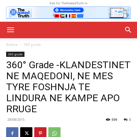
Ads for TheNakedTruth.tv
Ballina
360 grade
360 grade
360° Grade -KLANDESTINET
NE MAQEDONI, NE MES
TYRE FOSHNJA TE
LINDURA NE KAMPE APO
RRUGE
28/08/2015
694
0