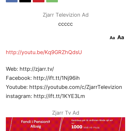
Zjarr Televizion Ad
ccccc
Aa
Aa
http://youtu.be/Kq9GRZhQdsU
Web: http://zjarr.tv/
Facebook: http://ift.tt/1Nj96ih
Youtube: https://youtube.com/c/ZjarrTelevizion
instagram: http://ift.tt/1KYE3Lm
Zjarr Tv Ad