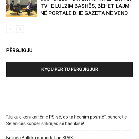
TV” E LULZIM BASHËS, BËHET LAJM
NË PORTALE DHE GAZETA NË VEND
PËRGJIGJU
KYÇU PËR TU PËRGJIGJUR
“Ja ku e keni kartën e PS-së, do ta hedhim poshtë”, banorët e
Selenicës kundër shkrirjes së bashkisë!
Belinda Balluku paraqitet në SPAK