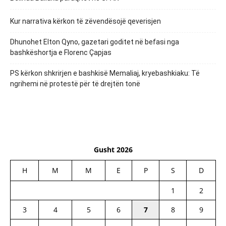
Kur narrativa kërkon të zëvendësojë qeverisjen
Dhunohet Elton Qyno, gazetari goditet në befasi nga
bashkëshortja e Florenc Çapjas
PS kërkon shkrirjen e bashkisë Memaliaj, kryebashkiaku: Të
ngrihemi në protestë për të drejtën tonë
Gusht 2026
H
M
M
E
P
S
D
1
2
3
4
5
6
7
8
9