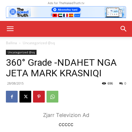
Ads for TheNakedTruth.tv
Ballina
Uncategorized @sq
Uncategorized @sq
360° Grade -NDAHET NGA
JETA MARK KRASNIQI
28/08/2015
696
0
Zjarr Televizion Ad
ccccc