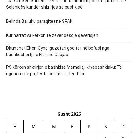
“Ja ku e keni kartën e PS-së, do ta hedhim poshtë”, banorët e
Selenicës kundër shkrirjes së bashkisë!
Belinda Balluku paraqitet në SPAK
Kur narrativa kërkon të zëvendësojë qeverisjen
Dhunohet Elton Qyno, gazetari goditet në befasi nga
bashkëshortja e Florenc Çapjas
PS kërkon shkrirjen e bashkisë Memaliaj, kryebashkiaku: Të
ngrihemi në protestë për të drejtën tonë
Gusht 2026
H
M
M
E
P
S
D