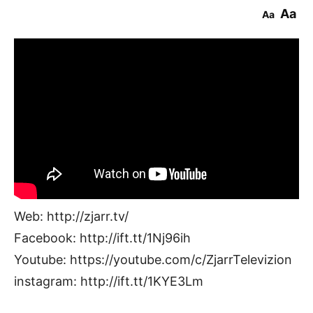
Aa
Aa
Web: http://zjarr.tv/
Facebook: http://ift.tt/1Nj96ih
Youtube: https://youtube.com/c/ZjarrTelevizion
instagram: http://ift.tt/1KYE3Lm