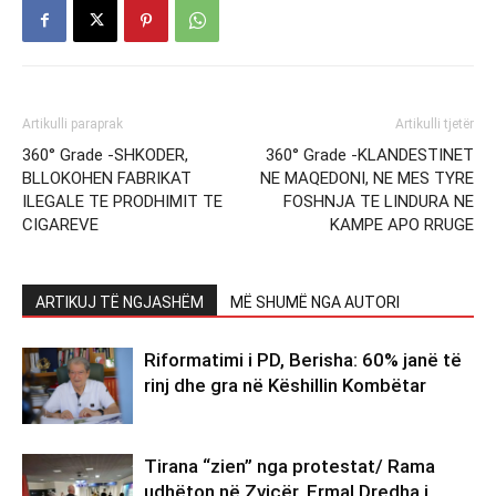
Artikulli paraprak
Artikulli tjetër
360° Grade -SHKODER,
360° Grade -KLANDESTINET
BLLOKOHEN FABRIKAT
NE MAQEDONI, NE MES TYRE
ILEGALE TE PRODHIMIT TE
FOSHNJA TE LINDURA NE
CIGAREVE
KAMPE APO RRUGE
ARTIKUJ TË NGJASHËM
MË SHUMË NGA AUTORI
Riformatimi i PD, Berisha: 60% janë të
rinj dhe gra në Këshillin Kombëtar
Tirana “zien” nga protestat/ Rama
udhëton në Zvicër, Ermal Dredha i