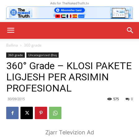
Ads for TheNakedTruth.tv
Ballina
360 grade
360 grade
Uncategorized @sq
360° Grade – KLOSI PAKETE
LIGJESH PER ARSIMIN
PROFESIONAL
30/09/2015
575
0
Zjarr Televizion Ad