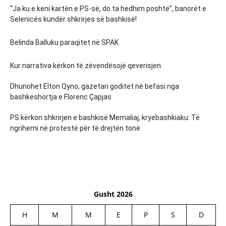
“Ja ku e keni kartën e PS-së, do ta hedhim poshtë”, banorët e
Selenicës kundër shkrirjes së bashkisë!
Belinda Balluku paraqitet në SPAK
Kur narrativa kërkon të zëvendësojë qeverisjen
Dhunohet Elton Qyno, gazetari goditet në befasi nga
bashkëshortja e Florenc Çapjas
PS kërkon shkrirjen e bashkisë Memaliaj, kryebashkiaku: Të
ngrihemi në protestë për të drejtën tonë
Gusht 2026
H
M
M
E
P
S
D