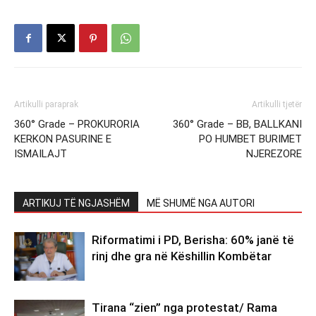
Artikulli paraprak
Artikulli tjetër
360° Grade – PROKURORIA
360° Grade – BB, BALLKANI
KERKON PASURINE E
PO HUMBET BURIMET
ISMAILAJT
NJEREZORE
ARTIKUJ TË NGJASHËM
MË SHUMË NGA AUTORI
Riformatimi i PD, Berisha: 60% janë të
rinj dhe gra në Këshillin Kombëtar
Tirana “zien” nga protestat/ Rama