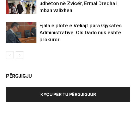
udhëton në Zvicër, Ermal Dredha i
mban valixhen
Fjala e plotë e Veliajt para Gjykatës
Administrative: Ols Dado nuk është
prokuror
PËRGJIGJU
KYÇU PËR TU PËRGJIGJUR