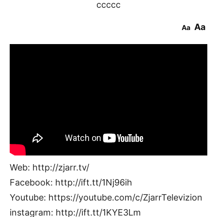
ccccc
Aa
Aa
Web: http://zjarr.tv/
Facebook: http://ift.tt/1Nj96ih
Youtube: https://youtube.com/c/ZjarrTelevizion
instagram: http://ift.tt/1KYE3Lm