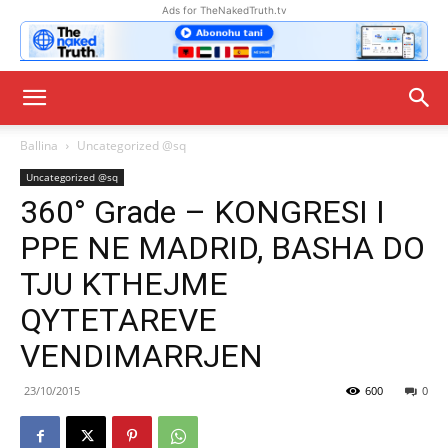
Ads for TheNakedTruth.tv
Ballina
Uncategorized @sq
Uncategorized @sq
360° Grade – KONGRESI I
PPE NE MADRID, BASHA DO
TJU KTHEJME
QYTETAREVE
VENDIMARRJEN
23/10/2015
600
0