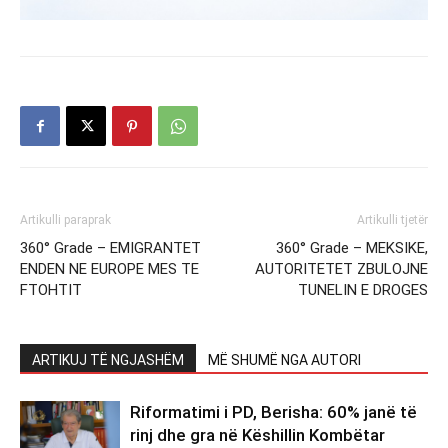
Artikulli paraprak
Artikulli tjetër
360° Grade – EMIGRANTET
360° Grade – MEKSIKE,
ENDEN NE EUROPE MES TE
AUTORITETET ZBULOJNE
FTOHTIT
TUNELIN E DROGES
ARTIKUJ TË NGJASHËM
MË SHUMË NGA AUTORI
Riformatimi i PD, Berisha: 60% janë të
rinj dhe gra në Këshillin Kombëtar