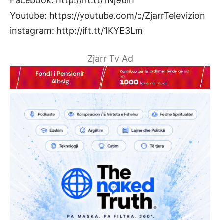
Facebook: http://ift.tt/1Nj96ih
Youtube: https://youtube.com/c/ZjarrTelevizion
instagram: http://ift.tt/1KYE3Lm
Zjarr Tv Ad