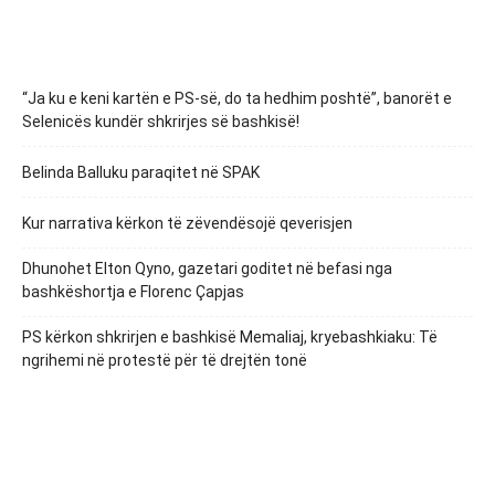
“Ja ku e keni kartën e PS-së, do ta hedhim poshtë”, banorët e
Selenicës kundër shkrirjes së bashkisë!
Belinda Balluku paraqitet në SPAK
Kur narrativa kërkon të zëvendësojë qeverisjen
Dhunohet Elton Qyno, gazetari goditet në befasi nga
bashkëshortja e Florenc Çapjas
PS kërkon shkrirjen e bashkisë Memaliaj, kryebashkiaku: Të
ngrihemi në protestë për të drejtën tonë