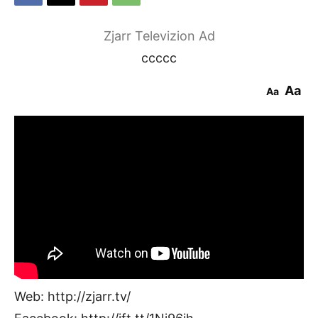
Zjarr Televizion Ad
ccccc
Aa
Aa
Web: http://zjarr.tv/