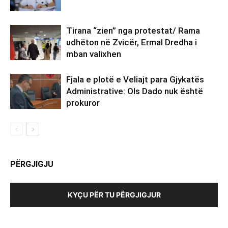
Tirana “zien” nga protestat/ Rama
udhëton në Zvicër, Ermal Dredha i
mban valixhen
Fjala e plotë e Veliajt para Gjykatës
Administrative: Ols Dado nuk është
prokuror
PËRGJIGJU
KYÇU PËR TU PËRGJIGJUR