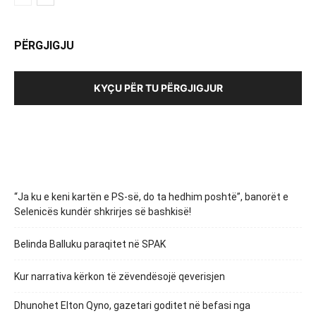
PËRGJIGJU
KYÇU PËR TU PËRGJIGJUR
“Ja ku e keni kartën e PS-së, do ta hedhim poshtë”, banorët e
Selenicës kundër shkrirjes së bashkisë!
Belinda Balluku paraqitet në SPAK
Kur narrativa kërkon të zëvendësojë qeverisjen
Dhunohet Elton Qyno, gazetari goditet në befasi nga