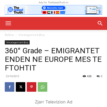
Ads for TheNakedTruth.tv
Ballina
Uncategorized @sq
Uncategorized @sq
360° Grade – EMIGRANTET
ENDEN NE EUROPE MES TE
FTOHTIT
23/10/2015
636
0
Zjarr Televizion Ad