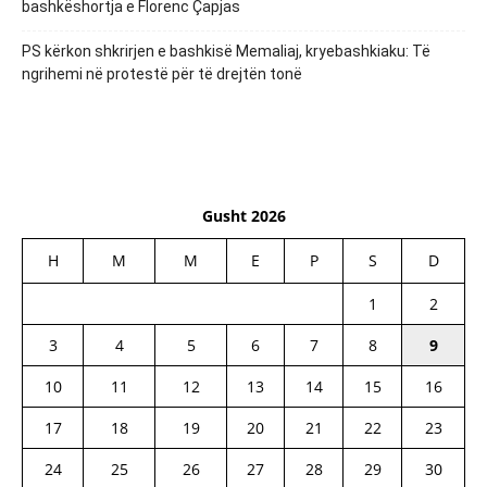
bashkëshortja e Florenc Çapjas
PS kërkon shkrirjen e bashkisë Memaliaj, kryebashkiaku: Të
ngrihemi në protestë për të drejtën tonë
Gusht 2026
H
M
M
E
P
S
D
1
2
3
4
5
6
7
8
9
10
11
12
13
14
15
16
17
18
19
20
21
22
23
24
25
26
27
28
29
30