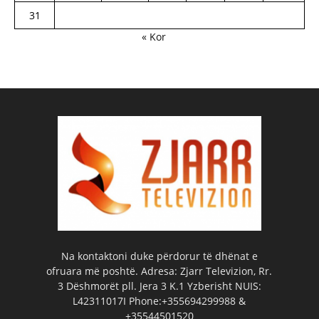
31
« Kor
Na kontaktoni duke përdorur të dhënat e
ofruara më poshtë. Adresa: Zjarr Televizion, Rr.
3 Dëshmorët pll. Jera 3 K.1 Yzberisht NUIS:
L42311017I Phone:+355694299988 &
+35544501520