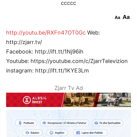
ccccc
Aa
Aa
http://youtu.be/RXFn47OT0Gc
Web:
http://zjarr.tv/
Facebook: http://ift.tt/1Nj96ih
Youtube: https://youtube.com/c/ZjarrTelevizion
instagram: http://ift.tt/1KYE3Lm
Zjarr Tv Ad