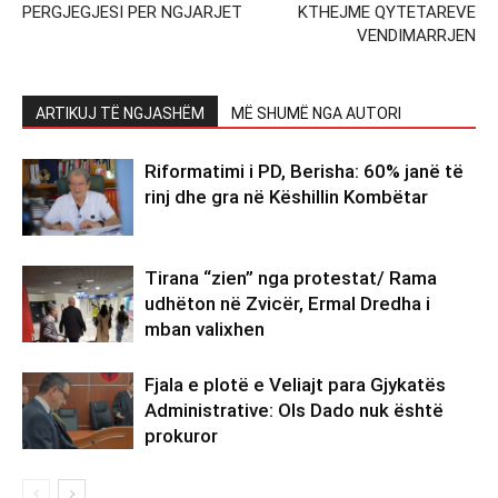
PERGJEGJESI PER NGJARJET
KTHEJME QYTETAREVE
VENDIMARRJEN
ARTIKUJ TË NGJASHËM
MË SHUMË NGA AUTORI
Riformatimi i PD, Berisha: 60% janë të
rinj dhe gra në Këshillin Kombëtar
Tirana “zien” nga protestat/ Rama
udhëton në Zvicër, Ermal Dredha i
mban valixhen
Fjala e plotë e Veliajt para Gjykatës
Administrative: Ols Dado nuk është
prokuror