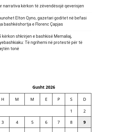
r narrativa kërkon të zëvendësojë qeverisjen
unohet Elton Qyno, gazetari goditet në befasi
a bashkëshortja e Florenc Çapjas
 kërkon shkrirjen e bashkisë Memaliaj,
yebashkiaku: Të ngrihemi në protestë për të
ejtën tonë
Gusht 2026
H
M
M
E
P
S
D
1
2
3
4
5
6
7
8
9