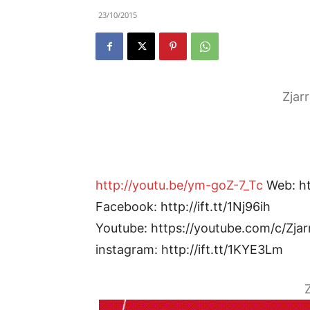
23/10/2015
Zjar
http://youtu.be/ym-goZ-7_Tc
Web: htt
Facebook: http://ift.tt/1Nj96ih
Youtube: https://youtube.com/c/Zjar
instagram: http://ift.tt/1KYE3Lm
Z