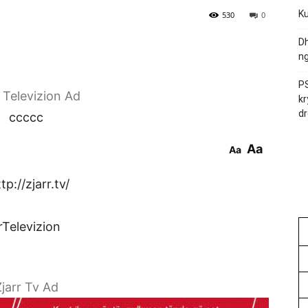
Ku
530
0
Dh
ng
PS
r Televizion Ad
kr
dr
ccccc
Aa
Aa
p://zjarr.tv/
rTelevizion
jarr Tv Ad