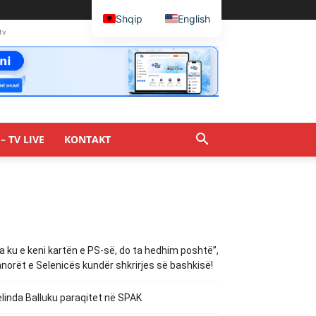
Shqip
English
tv
– TV LIVE
KONTAKT
a ku e keni kartën e PS-së, do ta hedhim poshtë”,
norët e Selenicës kundër shkrirjes së bashkisë!
linda Balluku paraqitet në SPAK