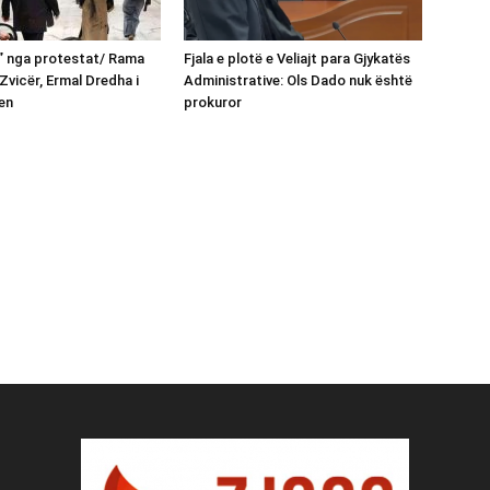
n” nga protestat/ Rama
Fjala e plotë e Veliajt para Gjykatës
Zvicër, Ermal Dredha i
Administrative: Ols Dado nuk është
en
prokuror