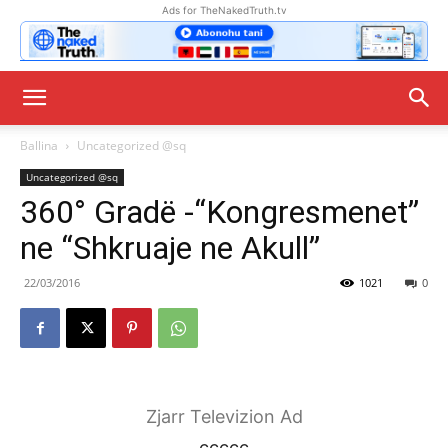
Ads for TheNakedTruth.tv
Ballina
Uncategorized @sq
Uncategorized @sq
360° Gradë -“Kongresmenet”
ne “Shkruaje ne Akull”
22/03/2016
1021
0
Zjarr Televizion Ad
ccccc