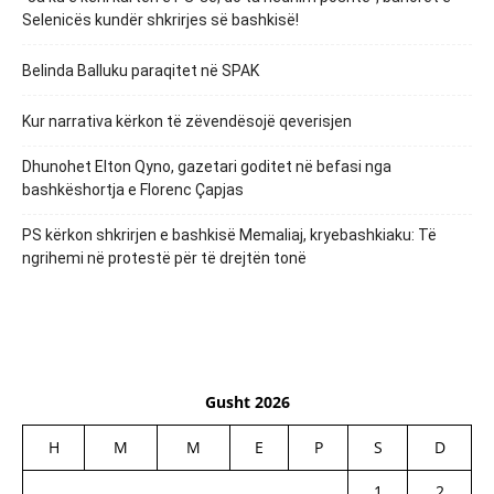
Selenicës kundër shkrirjes së bashkisë!
Belinda Balluku paraqitet në SPAK
Kur narrativa kërkon të zëvendësojë qeverisjen
Dhunohet Elton Qyno, gazetari goditet në befasi nga
bashkëshortja e Florenc Çapjas
PS kërkon shkrirjen e bashkisë Memaliaj, kryebashkiaku: Të
ngrihemi në protestë për të drejtën tonë
Gusht 2026
H
M
M
E
P
S
D
1
2