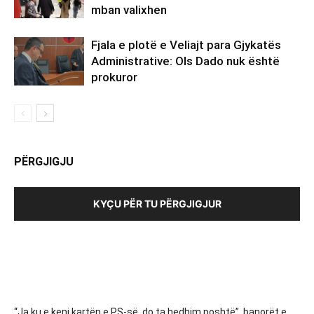
mban valixhen
Fjala e plotë e Veliajt para Gjykatës
Administrative: Ols Dado nuk është
prokuror
PËRGJIGJU
KYÇU PËR TU PËRGJIGJUR
“Ja ku e keni kartën e PS-së, do ta hedhim poshtë”, banorët e