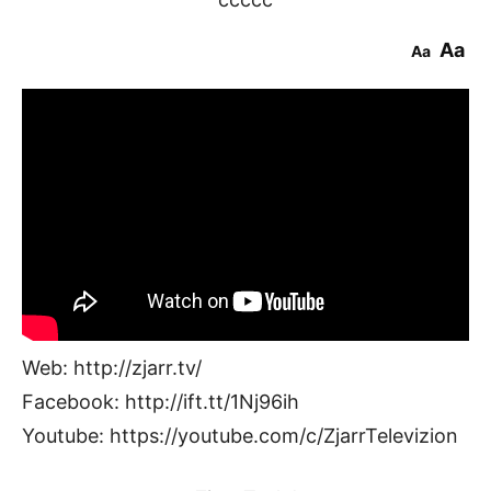
Aa
Aa
Web: http://zjarr.tv/
Facebook: http://ift.tt/1Nj96ih
Youtube: https://youtube.com/c/ZjarrTelevizion