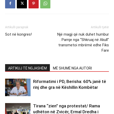
Artikulli paraprak
Artikulli tjetër
Sot në kongres!
Një magji që nuk duhet humbur
. Pamje nga “Shkruaj në Akull”
transmetoi mbrëmë edhe Fiks
Fare
ARTIKUJ TË NGJASHËM
MË SHUMË NGA AUTORI
Riformatimi i PD, Berisha: 60% janë të
rinj dhe gra në Këshillin Kombëtar
Tirana “zien” nga protestat/ Rama
udhëton në Zvicër, Ermal Dredha i