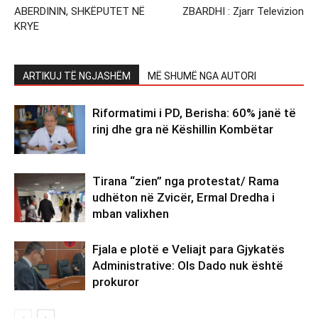
ABERDININ, SHKËPUTET NË
ZBARDHI : Zjarr Televizion
KRYE
ARTIKUJ TË NGJASHËM
MË SHUMË NGA AUTORI
Riformatimi i PD, Berisha: 60% janë të
rinj dhe gra në Këshillin Kombëtar
Tirana “zien” nga protestat/ Rama
udhëton në Zvicër, Ermal Dredha i
mban valixhen
Fjala e plotë e Veliajt para Gjykatës
Administrative: Ols Dado nuk është
prokuror