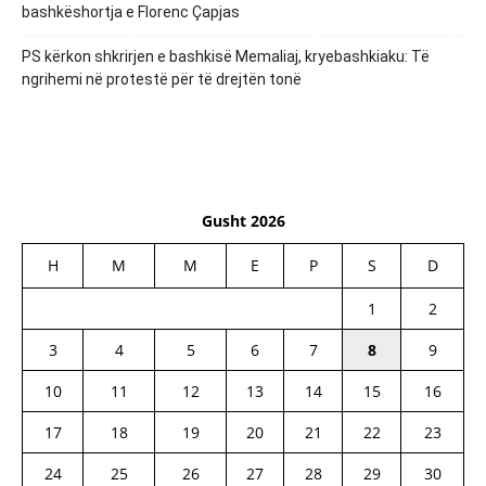
bashkëshortja e Florenc Çapjas
PS kërkon shkrirjen e bashkisë Memaliaj, kryebashkiaku: Të
ngrihemi në protestë për të drejtën tonë
Gusht 2026
H
M
M
E
P
S
D
1
2
3
4
5
6
7
8
9
10
11
12
13
14
15
16
17
18
19
20
21
22
23
24
25
26
27
28
29
30