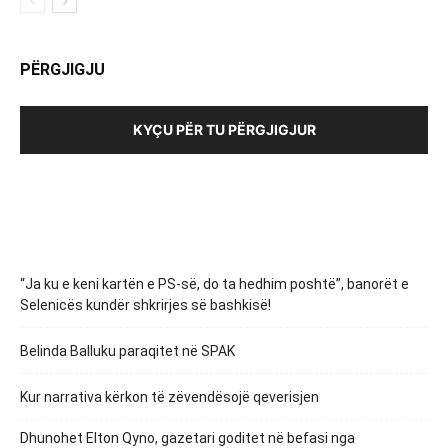
PËRGJIGJU
KYÇU PËR TU PËRGJIGJUR
“Ja ku e keni kartën e PS-së, do ta hedhim poshtë”, banorët e
Selenicës kundër shkrirjes së bashkisë!
Belinda Balluku paraqitet në SPAK
Kur narrativa kërkon të zëvendësojë qeverisjen
Dhunohet Elton Qyno, gazetari goditet në befasi nga