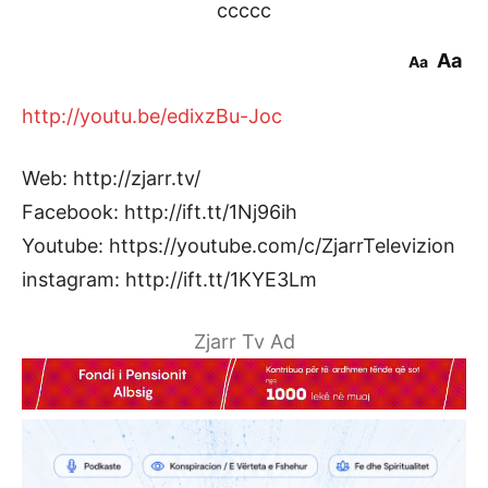
ccccc
Aa
Aa
http://youtu.be/edixzBu-Joc
Web: http://zjarr.tv/
Facebook: http://ift.tt/1Nj96ih
Youtube: https://youtube.com/c/ZjarrTelevizion
instagram: http://ift.tt/1KYE3Lm
Zjarr Tv Ad