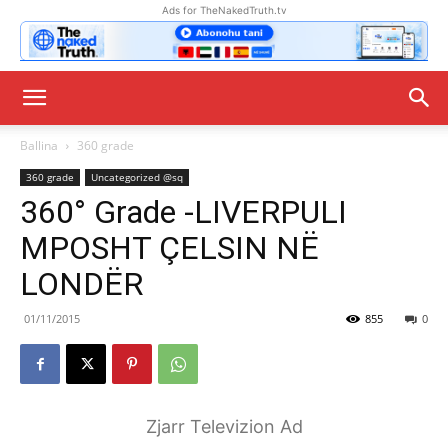
Ads for TheNakedTruth.tv
Ballina
360 grade
360 grade
Uncategorized @sq
360° Grade -LIVERPULI
MPOSHT ÇELSIN NË
LONDËR
01/11/2015
855
0
Zjarr Televizion Ad