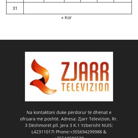
31
« Kor
Na kontaktoni duke përdorur të dhënat e
ofruara më poshtë. Adresa: Zjarr Televizion, Rr.
3 Dëshmorët pll. Jera 3 K.1 Yzberisht NUIS:
L42311017I Phone:+355694299988 &