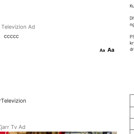
Ku
Dh
ng
r Televizion Ad
ccccc
PS
kr
Aa
dr
Aa
rTelevizion
jarr Tv Ad