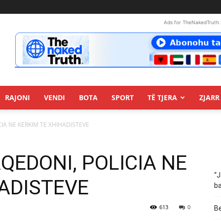
Ads for TheNakedTruth.
RAJONI
VENDI
BOTA
SPORT
TË TJERA
ZJARR 
CIA NE KERKIM TE XHIHADISTEVE
AQEDONI, POLICIA NE
“J
HADISTEVE
ba
613
0
Be