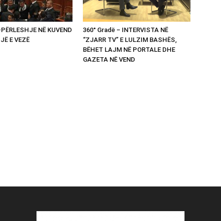
 -PËRLESHJE NË KUVEND
360° Gradë – INTERVISTA NË
UJË E VEZË
“ZJARR TV” E LULZIM BASHËS,
BËHET LAJM NË PORTALE DHE
GAZETA NË VEND