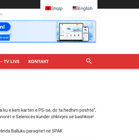
Shqip
English
tv
– TV LIVE
KONTAKT
a ku e keni kartën e PS-së, do ta hedhim poshtë”,
norët e Selenicës kundër shkrirjes së bashkisë!
linda Balluku paraqitet në SPAK