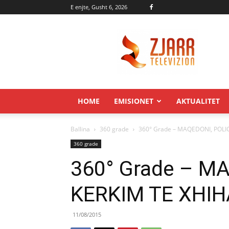
E enjte, Gusht 6, 2026
Zjarr.tv
HOME
EMISIONET
AKTUALITET
Ballina
360 grade
360° Grade – MAQEDONI, POLI
360 grade
360° Grade – M
KERKIM TE XHI
11/08/2015