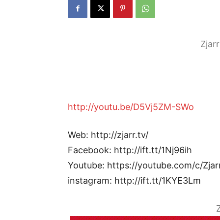
Zjar
http://youtu.be/D5Vj5ZM-SWo
Web: http://zjarr.tv/
Facebook: http://ift.tt/1Nj96ih
Youtube: https://youtube.com/c/Zjar
instagram: http://ift.tt/1KYE3Lm
Z