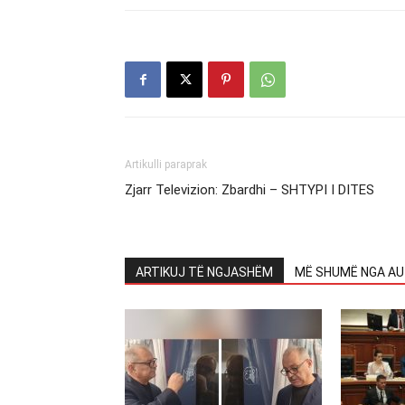
Artikulli paraprak
Zjarr Televizion: Zbardhi – SHTYPI I DITES
ARTIKUJ TË NGJASHËM
MË SHUMË NGA AU