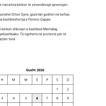
r narrativa kërkon të zëvendësojë qeverisjen
unohet Elton Qyno, gazetari goditet në befasi
a bashkëshortja e Florenc Çapjas
 kërkon shkrirjen e bashkisë Memaliaj,
yebashkiaku: Të ngrihemi në protestë për të
ejtën tonë
Gusht 2026
H
M
M
E
P
S
D
1
2
3
4
5
6
7
8
9