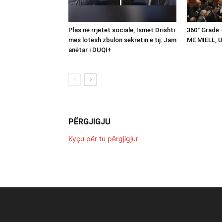
Plas në rrjetet sociale, Ismet Drishti
360° Gradë
mes lotësh zbulon sekretin e tij: Jam
ME MIELL, 
anëtar i DUQI+
PËRGJIGJU
Kyçu për tu përgjigjur