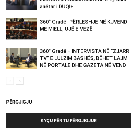
anëtar i DUQI+
360° Gradë -PËRLESHJE NË KUVEND
ME MIELL, UJË E VEZË
360° Gradë – INTERVISTA NË “ZJARR
TV” E LULZIM BASHËS, BËHET LAJM
NË PORTALE DHE GAZETA NË VEND
PËRGJIGJU
KYÇU PËR TU PËRGJIGJUR