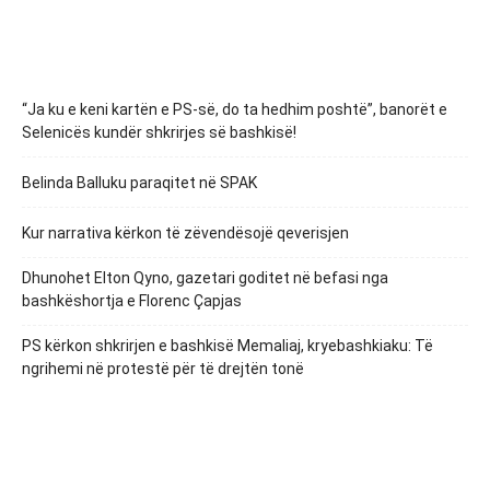
“Ja ku e keni kartën e PS-së, do ta hedhim poshtë”, banorët e
Selenicës kundër shkrirjes së bashkisë!
Belinda Balluku paraqitet në SPAK
Kur narrativa kërkon të zëvendësojë qeverisjen
Dhunohet Elton Qyno, gazetari goditet në befasi nga
bashkëshortja e Florenc Çapjas
PS kërkon shkrirjen e bashkisë Memaliaj, kryebashkiaku: Të
ngrihemi në protestë për të drejtën tonë