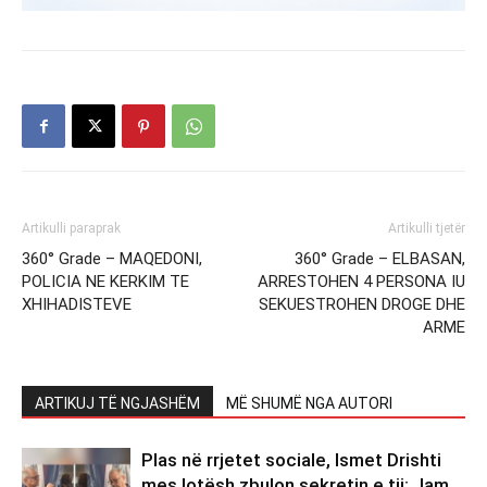
Artikulli paraprak
Artikulli tjetër
360° Grade – MAQEDONI,
360° Grade – ELBASAN,
POLICIA NE KERKIM TE
ARRESTOHEN 4 PERSONA IU
XHIHADISTEVE
SEKUESTROHEN DROGE DHE
ARME
ARTIKUJ TË NGJASHËM
MË SHUMË NGA AUTORI
Plas në rrjetet sociale, Ismet Drishti
mes lotësh zbulon sekretin e tij: Jam