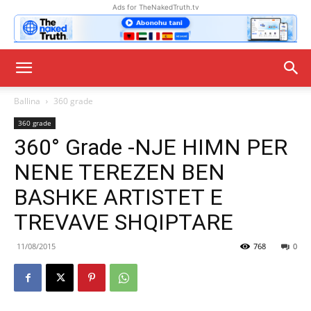
Ads for TheNakedTruth.tv
Ballina
360 grade
360 grade
360° Grade -NJE HIMN PER
NENE TEREZEN BEN
BASHKE ARTISTET E
TREVAVE SHQIPTARE
11/08/2015
768
0