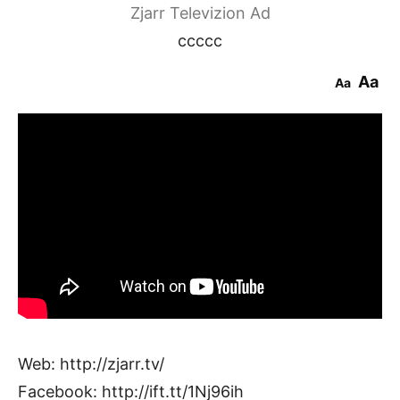
Zjarr Televizion Ad
ccccc
Aa
Aa
Web: http://zjarr.tv/
Facebook: http://ift.tt/1Nj96ih