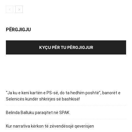
PËRGJIGJU
KYÇU PËR TU PËRGJIGJUR
“Ja ku e keni kartën e PS-së, do ta hedhim poshtë”, banorët e
Selenicës kundër shkrirjes së bashkisë!
Belinda Balluku paraqitet në SPAK
Kur narrativa kërkon të zëvendësojë qeverisjen