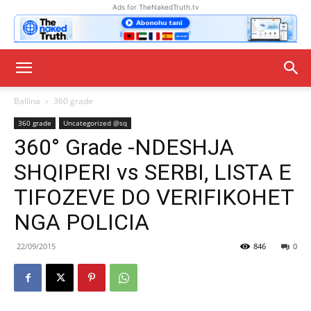
Ads for TheNakedTruth.tv
Ballina
360 grade
360 grade
Uncategorized @sq
360° Grade -NDESHJA
SHQIPERI vs SERBI, LISTA E
TIFOZEVE DO VERIFIKOHET
NGA POLICIA
22/09/2015
846
0