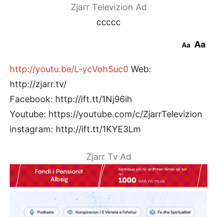
Zjarr Televizion Ad
ccccc
Aa
Aa
http://youtu.be/L-ycVoh5uc0
Web:
http://zjarr.tv/
Facebook: http://ift.tt/1Nj96ih
Youtube: https://youtube.com/c/ZjarrTelevizion
instagram: http://ift.tt/1KYE3Lm
Zjarr Tv Ad