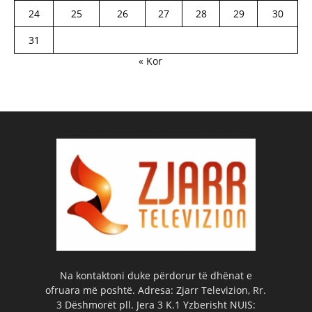
24
25
26
27
28
29
30
31
« Kor
Na kontaktoni duke përdorur të dhënat e
ofruara më poshtë. Adresa: Zjarr Televizion, Rr.
3 Dëshmorët pll. Jera 3 K.1 Yzberisht NUIS: