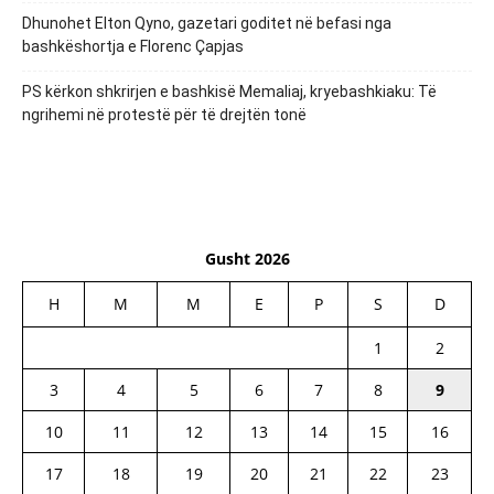
Dhunohet Elton Qyno, gazetari goditet në befasi nga
bashkëshortja e Florenc Çapjas
PS kërkon shkrirjen e bashkisë Memaliaj, kryebashkiaku: Të
ngrihemi në protestë për të drejtën tonë
Gusht 2026
H
M
M
E
P
S
D
1
2
3
4
5
6
7
8
9
10
11
12
13
14
15
16
17
18
19
20
21
22
23