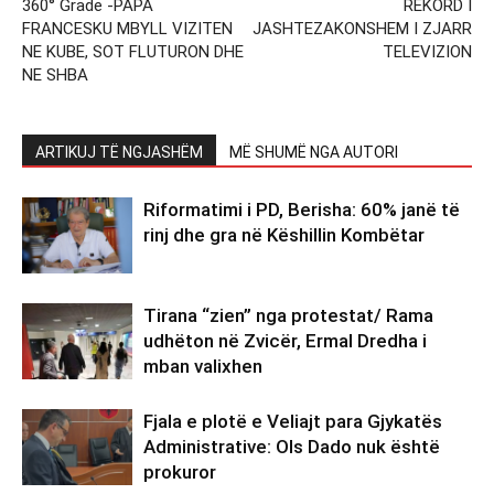
360° Grade -PAPA
REKORD I
FRANCESKU MBYLL VIZITEN
JASHTEZAKONSHEM I ZJARR
NE KUBE, SOT FLUTURON DHE
TELEVIZION
NE SHBA
ARTIKUJ TË NGJASHËM
MË SHUMË NGA AUTORI
Riformatimi i PD, Berisha: 60% janë të
rinj dhe gra në Këshillin Kombëtar
Tirana “zien” nga protestat/ Rama
udhëton në Zvicër, Ermal Dredha i
mban valixhen
Fjala e plotë e Veliajt para Gjykatës
Administrative: Ols Dado nuk është
prokuror