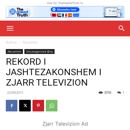
Ads for TheNakedTruth.tv
Ballina
Aktualitet
Aktualitet
Uncategorized @sq
REKORD I
JASHTEZAKONSHEM I
ZJARR TELEVIZION
22/09/2015
3733
1
Zjarr Televizion Ad