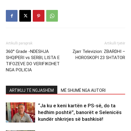
Artikulli paraprak
Artikulli tjetër
360° Grade -NDESHJA
Zjarr Televizion: ZBARDHI –
SHQIPERI vs SERBI, LISTA E
HOROSKOPI 23 SHTATOR
TIFOZEVE DO VERIFIKOHET
NGA POLICIA
ARTIKUJ TË NGJASHËM
MË SHUMË NGA AUTORI
“Ja ku e keni kartën e PS-së, do ta
hedhim poshtë”, banorët e Selenicës
kundër shkrirjes së bashkisë!