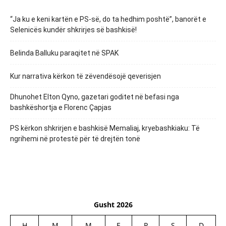
“Ja ku e keni kartën e PS-së, do ta hedhim poshtë”, banorët e
Selenicës kundër shkrirjes së bashkisë!
Belinda Balluku paraqitet në SPAK
Kur narrativa kërkon të zëvendësojë qeverisjen
Dhunohet Elton Qyno, gazetari goditet në befasi nga
bashkëshortja e Florenc Çapjas
PS kërkon shkrirjen e bashkisë Memaliaj, kryebashkiaku: Të
ngrihemi në protestë për të drejtën tonë
Gusht 2026
H
M
M
E
P
S
D