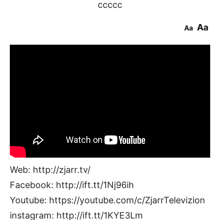
ccccc
Aa
Aa
Web: http://zjarr.tv/
Facebook: http://ift.tt/1Nj96ih
Youtube: https://youtube.com/c/ZjarrTelevizion
instagram: http://ift.tt/1KYE3Lm