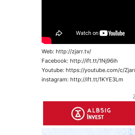
Web: http://zjarr.tv/
Facebook: http://ift.tt/1Nj96ih
Youtube: https://youtube.com/c/Zjar
instagram: http://ift.tt/1KYE3Lm
Z