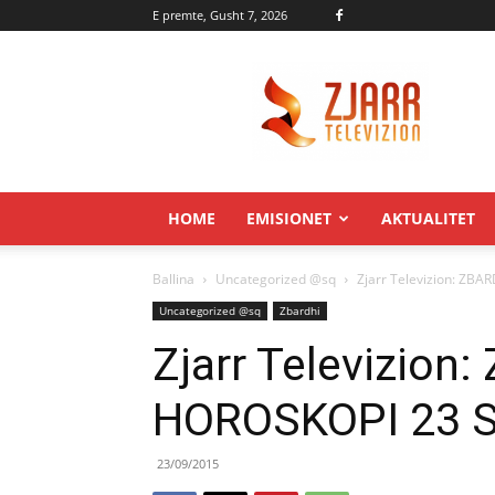
E premte, Gusht 7, 2026
Zjarr.tv
HOME
EMISIONET
AKTUALITET
Ballina
Uncategorized @sq
Zjarr Televizion: ZB
Uncategorized @sq
Zbardhi
Zjarr Televizion
HOROSKOPI 23 
23/09/2015