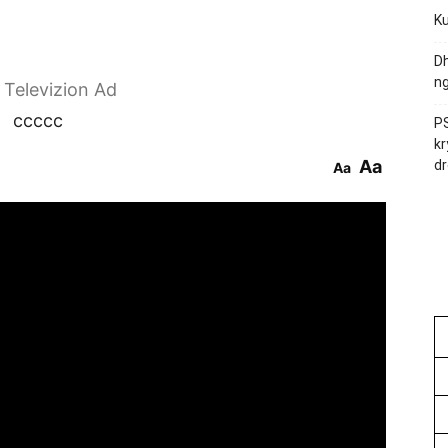
Ku
Dh
ng
r Televizion Ad
ccccc
PS
kr
Aa
dr
Aa