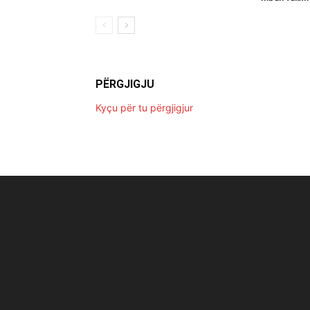
PËRGJIGJU
Kyçu për tu përgjigjur