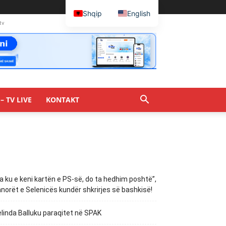
Shqip
English
tv
– TV LIVE
KONTAKT
a ku e keni kartën e PS-së, do ta hedhim poshtë”,
norët e Selenicës kundër shkrirjes së bashkisë!
linda Balluku paraqitet në SPAK