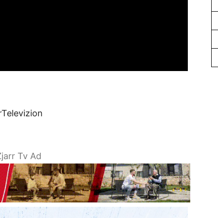
rTelevizion
jarr Tv Ad