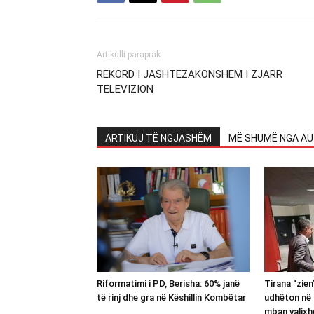
Artikulli paraprak
REKORD I JASHTEZAKONSHEM I ZJARR
TELEVIZION
ARTIKUJ TË NGJASHËM
MË SHUMË NGA AU
Riformatimi i PD, Berisha: 60% janë
Tirana “zie
të rinj dhe gra në Këshillin Kombëtar
udhëton në 
mban valixh