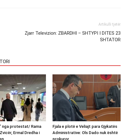
Artikulli tjetër
Zjarr Televizion: ZBARDHI – SHTYPI I DITES 23
SHTATOR
TORI
n” nga protestat/ Rama
Fjala e plotë e Veliajt para Gjykatës
Zvicër, Ermal Dredha i
Administrative: Ols Dado nuk është
en
prokuror