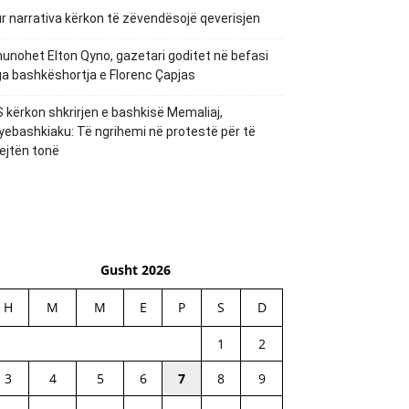
r narrativa kërkon të zëvendësojë qeverisjen
unohet Elton Qyno, gazetari goditet në befasi
a bashkëshortja e Florenc Çapjas
 kërkon shkrirjen e bashkisë Memaliaj,
yebashkiaku: Të ngrihemi në protestë për të
ejtën tonë
Gusht 2026
H
M
M
E
P
S
D
1
2
3
4
5
6
7
8
9