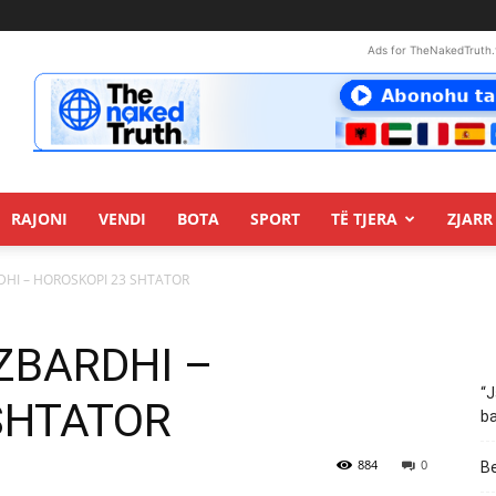
Ads for TheNakedTruth.
RAJONI
VENDI
BOTA
SPORT
TË TJERA
ZJARR 
ARDHI – HOROSKOPI 23 SHTATOR
: ZBARDHI –
“J
SHTATOR
ba
884
0
Be