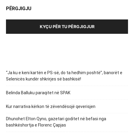
PËRGJIGJU
KYÇU PËR TU PËRGJIGJUR
“Ja ku e keni kartën e PS-së, do ta hedhim poshtë”, banorët e
Selenicës kundër shkrirjes së bashkisë!
Belinda Balluku paraqitet në SPAK
Kur narrativa kërkon të zëvendësojë qeverisjen
Dhunohet Elton Qyno, gazetari goditet në befasi nga
bashkëshortja e Florenc Çapjas