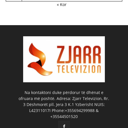
« Kor
Na kontaktoni duke përdorur të dhënat e
ofruara më poshtë. Adresa: Zjarr Televizion, Rr.
3 Dëshmorët pll. Jera 3 K.1 Yzberisht NUIS:
L42311017I Phone:+355694299988 &
+35544501520