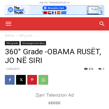
Ads for TheNakedTruth.tv
Ballina
360 grade
360 grade
Uncategorized @sq
360° Grade -OBAMA RUSËT,
JO NË SIRI
12/09/2015
610
0
Zjarr Televizion Ad
ccccc