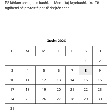
PS kërkon shkrirjen e bashkisë Memaliaj, kryebashkiaku: Të
ngrihemi në protestë për të drejtën tonë
Gusht 2026
H
M
M
E
P
S
D
1
2
3
4
5
6
7
8
9
10
11
12
13
14
15
16
17
18
19
20
21
22
23
24
25
26
27
28
29
30
31