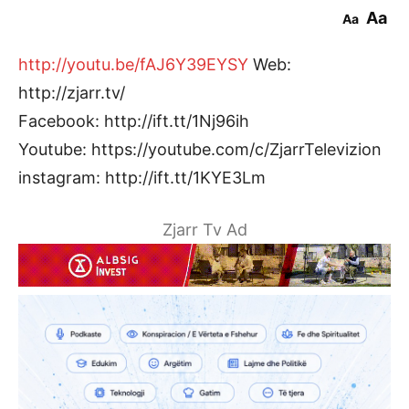
Aa
Aa
http://youtu.be/fAJ6Y39EYSY
Web:
http://zjarr.tv/
Facebook: http://ift.tt/1Nj96ih
Youtube: https://youtube.com/c/ZjarrTelevizion
instagram: http://ift.tt/1KYE3Lm
Zjarr Tv Ad