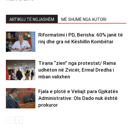
ARTIKUJ TË NGJASHËM
MË SHUMË NGA AUTORI
Riformatimi i PD, Berisha: 60% janë të
rinj dhe gra në Këshillin Kombëtar
Tirana “zien” nga protestat/ Rama
udhëton në Zvicër, Ermal Dredha i
mban valixhen
Fjala e plotë e Veliajt para Gjykatës
Administrative: Ols Dado nuk është
prokuror