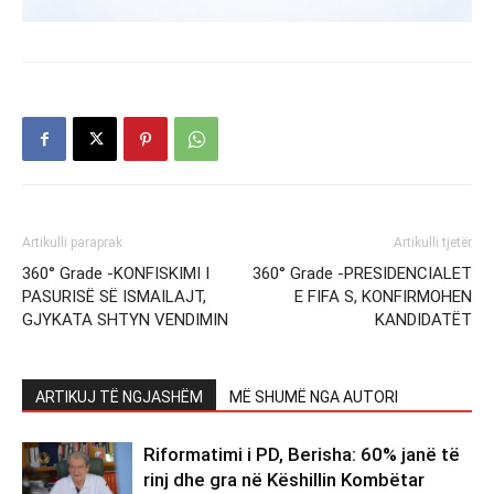
Artikulli paraprak
Artikulli tjetër
360° Grade -KONFISKIMI I
360° Grade -PRESIDENCIALET
PASURISË SË ISMAILAJT,
E FIFA S, KONFIRMOHEN
GJYKATA SHTYN VENDIMIN
KANDIDATËT
ARTIKUJ TË NGJASHËM
MË SHUMË NGA AUTORI
Riformatimi i PD, Berisha: 60% janë të
rinj dhe gra në Këshillin Kombëtar