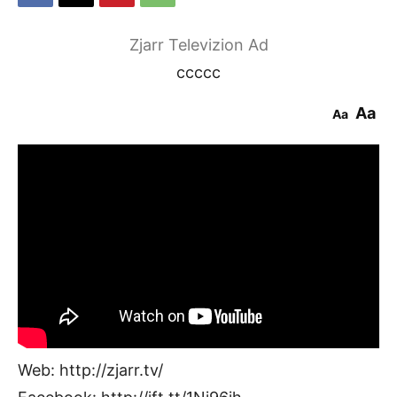
Zjarr Televizion Ad
ccccc
Aa
Aa
Web: http://zjarr.tv/