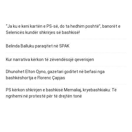
“Ja ku e keni kartën e PS-së, do ta hedhim poshtë”, banorët e
Selenicës kundër shkrirjes së bashkisë!
Belinda Balluku paraqitet në SPAK
Kur narrativa kërkon të zëvendësojë qeverisjen
Dhunohet Elton Qyno, gazetari goditet në befasi nga
bashkëshortja e Florenc Çapjas
PS kërkon shkrirjen e bashkisë Memaliaj, kryebashkiaku: Të
ngrihemi në protestë për të drejtën tonë