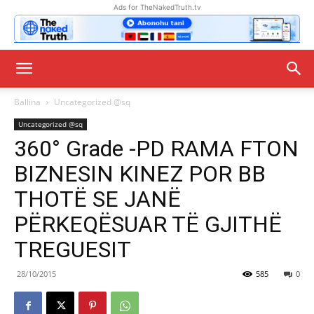
Ads for TheNakedTruth.tv
Ballina
Uncategorized @sq
Uncategorized @sq
360° Grade -PD RAMA FTON
BIZNESIN KINEZ POR BB
THOTË SE JANË
PËRKEQËSUAR TË GJITHË
TREGUESIT
28/10/2015
585
0