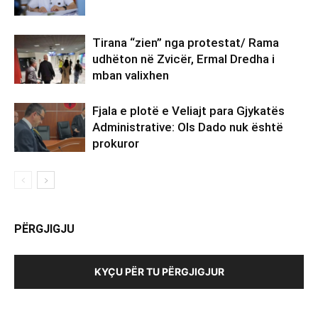
Tirana “zien” nga protestat/ Rama
udhëton në Zvicër, Ermal Dredha i
mban valixhen
Fjala e plotë e Veliajt para Gjykatës
Administrative: Ols Dado nuk është
prokuror
PËRGJIGJU
KYÇU PËR TU PËRGJIGJUR