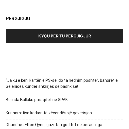
PËRGJIGJU
KYÇU PËR TU PËRGJIGJUR
“Ja ku e keni kartën e PS-së, do ta hedhim poshtë”, banorët e
Selenicës kundër shkrirjes së bashkisë!
Belinda Balluku paraqitet në SPAK
Kur narrativa kërkon të zëvendësojë qeverisjen
Dhunohet Elton Qyno, gazetari goditet në befasi nga