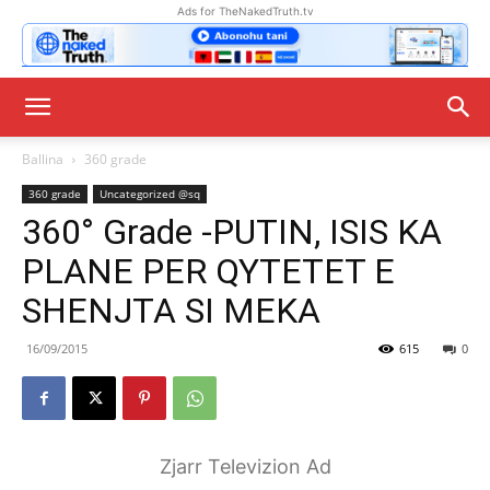
Ads for TheNakedTruth.tv
Ballina
360 grade
360 grade
Uncategorized @sq
360° Grade -PUTIN, ISIS KA
PLANE PER QYTETET E
SHENJTA SI MEKA
16/09/2015
615
0
Zjarr Televizion Ad