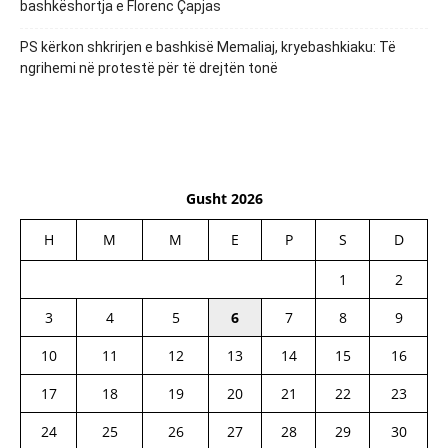
bashkëshortja e Florenc Çapjas
PS kërkon shkrirjen e bashkisë Memaliaj, kryebashkiaku: Të
ngrihemi në protestë për të drejtën tonë
Gusht 2026
H
M
M
E
P
S
D
1
2
3
4
5
6
7
8
9
10
11
12
13
14
15
16
17
18
19
20
21
22
23
24
25
26
27
28
29
30