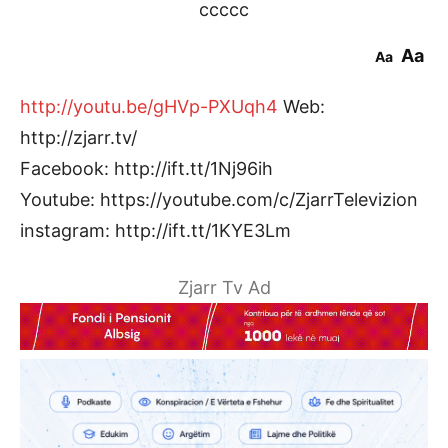
ccccc
Aa
Aa
http://youtu.be/gHVp-PXUqh4
Web:
http://zjarr.tv/
Facebook: http://ift.tt/1Nj96ih
Youtube: https://youtube.com/c/ZjarrTelevizion
instagram: http://ift.tt/1KYE3Lm
Zjarr Tv Ad