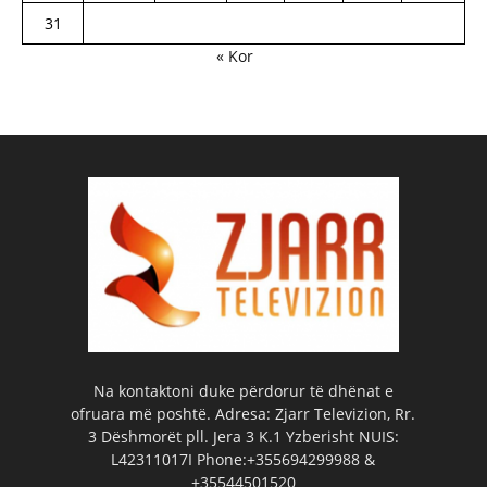
31
« Kor
Na kontaktoni duke përdorur të dhënat e
ofruara më poshtë. Adresa: Zjarr Televizion, Rr.
3 Dëshmorët pll. Jera 3 K.1 Yzberisht NUIS:
L42311017I Phone:+355694299988 &
+35544501520