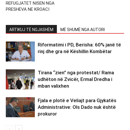
REFUGJATET NISEN NGA
PRESHEVA NE KROACI
ARTIKUJ TË NGJASHËM
MË SHUMË NGA AUTORI
Riformatimi i PD, Berisha: 60% janë të
rinj dhe gra në Këshillin Kombëtar
Tirana “zien” nga protestat/ Rama
udhëton në Zvicër, Ermal Dredha i
mban valixhen
Fjala e plotë e Veliajt para Gjykatës
Administrative: Ols Dado nuk është
prokuror