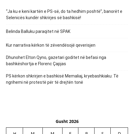
“Ja ku e keni kartën e PS-së, do ta hedhim poshtë”, banorët e
Selenicës kundër shkrirjes së bashkisë!
Belinda Balluku paraqitet në SPAK
Kur narrativa kërkon të zëvendësojë qeverisjen
Dhunohet Elton Qyno, gazetari goditet në befasi nga
bashkëshortja e Florenc Çapjas
PS kërkon shkrirjen e bashkisë Memaliaj, kryebashkiaku: Të
ngrihemi në protestë për të drejtën tonë
Gusht 2026
H
M
M
E
P
S
D