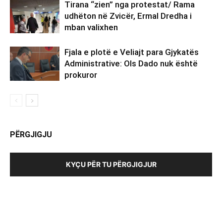
Tirana “zien” nga protestat/ Rama
udhëton në Zvicër, Ermal Dredha i
mban valixhen
Fjala e plotë e Veliajt para Gjykatës
Administrative: Ols Dado nuk është
prokuror
PËRGJIGJU
KYÇU PËR TU PËRGJIGJUR