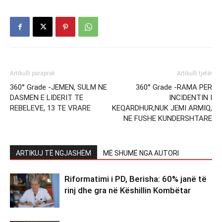
Artikulli paraprak
Artikulli tjetër
360° Grade -JEMEN, SULM NE
360° Grade -RAMA PER
DASMEN E LIDERIT TE
INCIDENTIN I
REBELEVE, 13 TE VRARE
KEQARDHUR,NUK JEMI ARMIQ,
NE FUSHE KUNDERSHTARE
ARTIKUJ TË NGJASHËM
MË SHUMË NGA AUTORI
Riformatimi i PD, Berisha: 60% janë të
rinj dhe gra në Këshillin Kombëtar