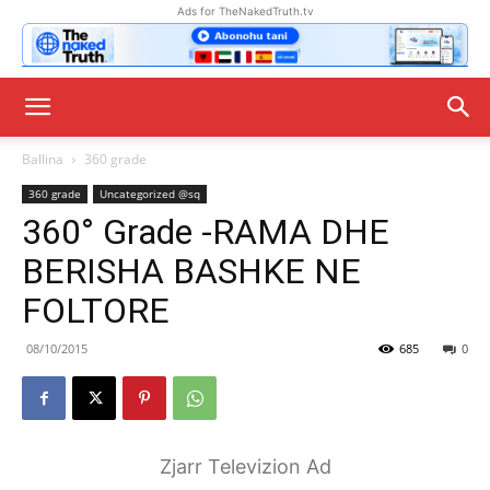
Ads for TheNakedTruth.tv
Ballina
360 grade
360 grade
Uncategorized @sq
360° Grade -RAMA DHE
BERISHA BASHKE NE
FOLTORE
08/10/2015
685
0
Zjarr Televizion Ad