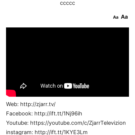
ccccc
Aa
Aa
Web: http://zjarr.tv/
Facebook: http://ift.tt/1Nj96ih
Youtube: https://youtube.com/c/ZjarrTelevizion
instagram: http://ift.tt/1KYE3Lm