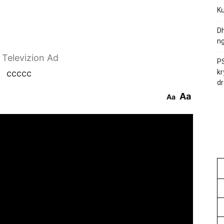
Ku
Dh
ng
r Televizion Ad
PS
ccccc
kr
dr
Aa
Aa