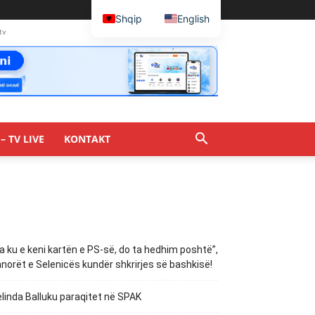
Shqip
English
tv
– TV LIVE
KONTAKT
a ku e keni kartën e PS-së, do ta hedhim poshtë”,
norët e Selenicës kundër shkrirjes së bashkisë!
linda Balluku paraqitet në SPAK