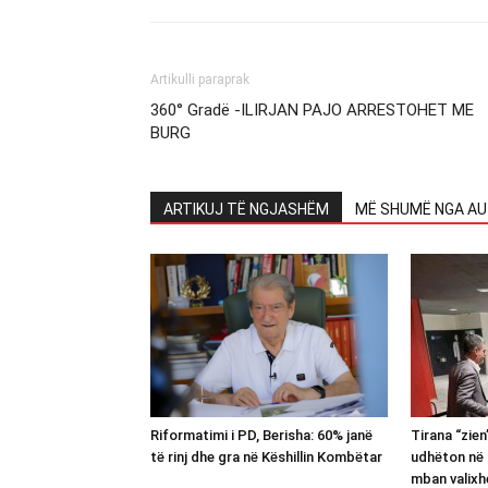
Artikulli paraprak
360° Gradë -ILIRJAN PAJO ARRESTOHET ME
BURG
ARTIKUJ TË NGJASHËM
MË SHUMË NGA AU
Riformatimi i PD, Berisha: 60% janë
Tirana “zie
të rinj dhe gra në Këshillin Kombëtar
udhëton në 
mban valixh