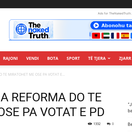
Ads for TheNakedTruth.
RAJONI
VENDI
BOTA
SPORT
TË TJERA
ZJARR 
 TE MIRATOHET ME OSE PA VOTAT E...
MA REFORMA DO TE
“J
OSE PA VOTAT E PD
ba
1332
0
Be