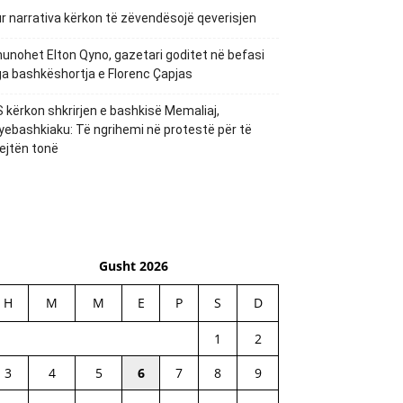
r narrativa kërkon të zëvendësojë qeverisjen
unohet Elton Qyno, gazetari goditet në befasi
a bashkëshortja e Florenc Çapjas
 kërkon shkrirjen e bashkisë Memaliaj,
yebashkiaku: Të ngrihemi në protestë për të
ejtën tonë
Gusht 2026
H
M
M
E
P
S
D
1
2
3
4
5
6
7
8
9