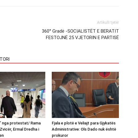
Artikulli tjetër
360° Gradë -SOCIALISTËT E BERATIT
FESTOJNË 25 VJETORIN E PARTISË
TORI
n” nga protestat/ Rama
Fjala e plotë e Veliajt para Gjykatës
Zvicër, Ermal Dredha i
Administrative: Ols Dado nuk është
en
prokuror