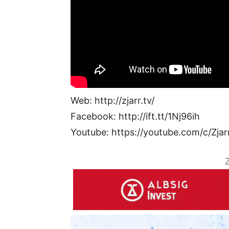
Web: http://zjarr.tv/
Facebook: http://ift.tt/1Nj96ih
Youtube: https://youtube.com/c/Zjar
Z