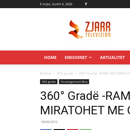
E enjte, Gusht 6, 2026
Zjarr.tv
HOME
EMISIONET
AKTUALITET
Ballina
360 grade
360° Gradë -RAMA REFORMA DO
360 grade
Uncategorized @sq
360° Gradë -RA
MIRATOHET ME 
09/06/2016