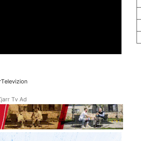
rTelevizion
jarr Tv Ad