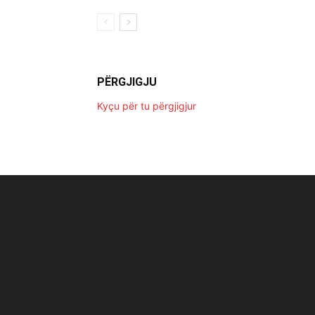
PËRGJIGJU
Kyçu për tu përgjigjur