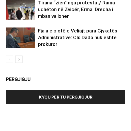
Tirana “zien” nga protestat/ Rama
udhëton në Zvicër, Ermal Dredha i
mban valixhen
Fjala e plotë e Veliajt para Gjykatës
Administrative: Ols Dado nuk është
prokuror
PËRGJIGJU
KYÇU PËR TU PËRGJIGJUR