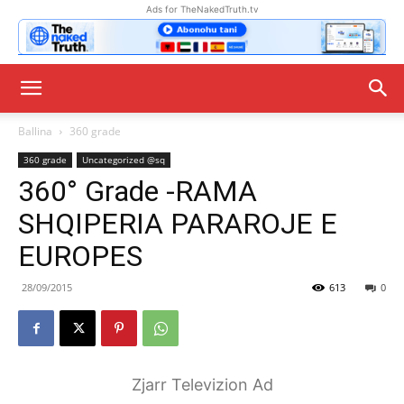
Ads for TheNakedTruth.tv
Ballina
360 grade
360 grade
Uncategorized @sq
360° Grade -RAMA
SHQIPERIA PARAROJE E
EUROPES
28/09/2015
613
0
Zjarr Televizion Ad