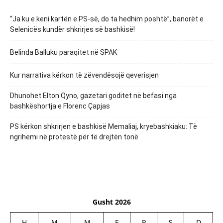
“Ja ku e keni kartën e PS-së, do ta hedhim poshtë”, banorët e
Selenicës kundër shkrirjes së bashkisë!
Belinda Balluku paraqitet në SPAK
Kur narrativa kërkon të zëvendësojë qeverisjen
Dhunohet Elton Qyno, gazetari goditet në befasi nga
bashkëshortja e Florenc Çapjas
PS kërkon shkrirjen e bashkisë Memaliaj, kryebashkiaku: Të
ngrihemi në protestë për të drejtën tonë
Gusht 2026
H
M
M
E
P
S
D