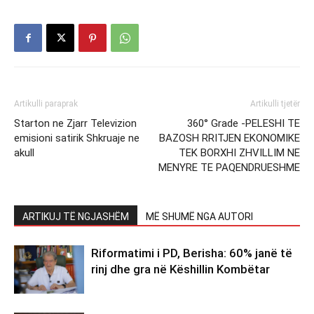
Artikulli paraprak
Artikulli tjetër
Starton ne Zjarr Televizion
360° Grade -PELESHI TE
emisioni satirik Shkruaje ne
BAZOSH RRITJEN EKONOMIKE
akull
TEK BORXHI ZHVILLIM NE
MENYRE TE PAQENDRUESHME
ARTIKUJ TË NGJASHËM
MË SHUMË NGA AUTORI
Riformatimi i PD, Berisha: 60% janë të
rinj dhe gra në Këshillin Kombëtar