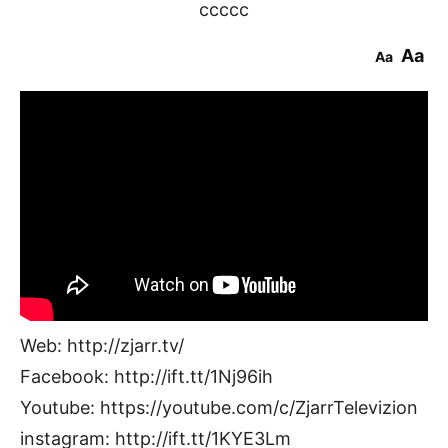
ccccc
Aa
Aa
Web: http://zjarr.tv/
Facebook: http://ift.tt/1Nj96ih
Youtube: https://youtube.com/c/ZjarrTelevizion
instagram: http://ift.tt/1KYE3Lm