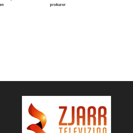
en
prokuror