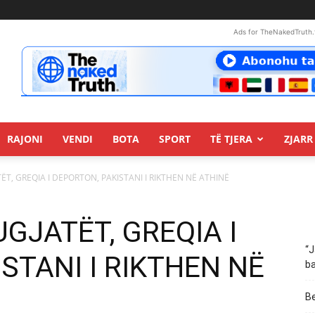
Ads for TheNakedTruth.
RAJONI
VENDI
BOTA
SPORT
TË TJERA
ZJARR 
TËT, GREQIA I DEPORTON, PAKISTANI I RIKTHEN NË ATHINË
UGJATËT, GREQIA I
“J
STANI I RIKTHEN NË
ba
Be