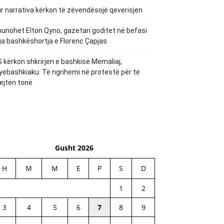
r narrativa kërkon të zëvendësojë qeverisjen
unohet Elton Qyno, gazetari goditet në befasi
a bashkëshortja e Florenc Çapjas
 kërkon shkrirjen e bashkisë Memaliaj,
yebashkiaku: Të ngrihemi në protestë për të
ejtën tonë
Gusht 2026
H
M
M
E
P
S
D
1
2
3
4
5
6
7
8
9