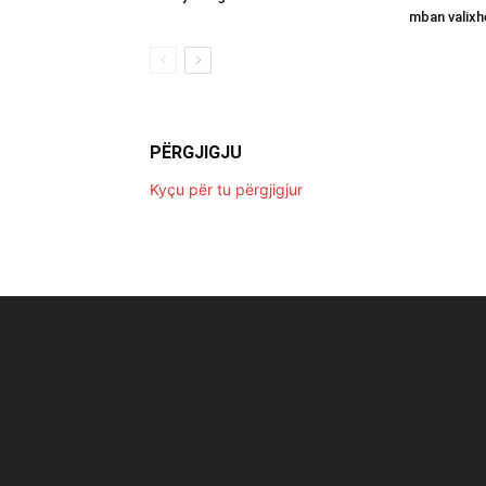
mban valixh
PËRGJIGJU
Kyçu për tu përgjigjur