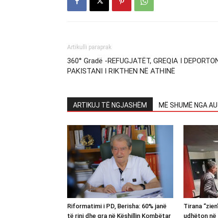
Artikulli paraprak
360° Gradë -REFUGJATËT, GREQIA I DEPORTON
PAKISTANI I RIKTHEN NË ATHINË
ARTIKUJ TË NGJASHËM
MË SHUMË NGA AU
Riformatimi i PD, Berisha: 60% janë
Tirana “zie
të rinj dhe gra në Këshillin Kombëtar
udhëton në 