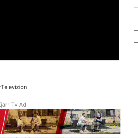
rTelevizion
jarr Tv Ad