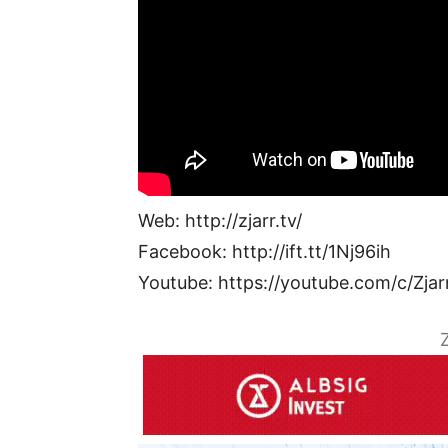
Web: http://zjarr.tv/
Facebook: http://ift.tt/1Nj96ih
Youtube: https://youtube.com/c/Zjar
Z