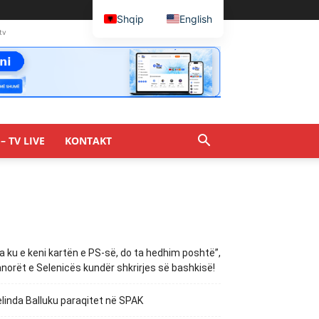
Shqip
English
tv
– TV LIVE
KONTAKT
a ku e keni kartën e PS-së, do ta hedhim poshtë”,
norët e Selenicës kundër shkrirjes së bashkisë!
linda Balluku paraqitet në SPAK