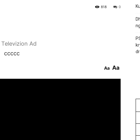
Ku
818
0
Dh
ng
PS
r Televizion Ad
kr
dr
ccccc
Aa
Aa