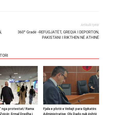
Artikulli tjetër
,
360° Gradë -REFUGJATËT, GREQIA I DEPORTON,
PAKISTANI I RIKTHEN NË ATHINË
TORI
n” nga protestat/ Rama
Fjala e plotë e Veliajt para Gjykatës
Zvicër, Ermal Dredha i
Administrative: Ols Dado nuk është