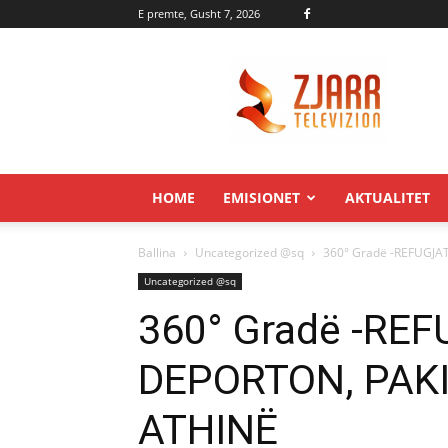
E premte, Gusht 7, 2026
Zjarr.tv
HOME
EMISIONET
AKTUALITET
Ballina
Uncategorized @sq
360° Gradë -REFUGJA
Uncategorized @sq
360° Gradë -REF
DEPORTON, PAKI
ATHINË