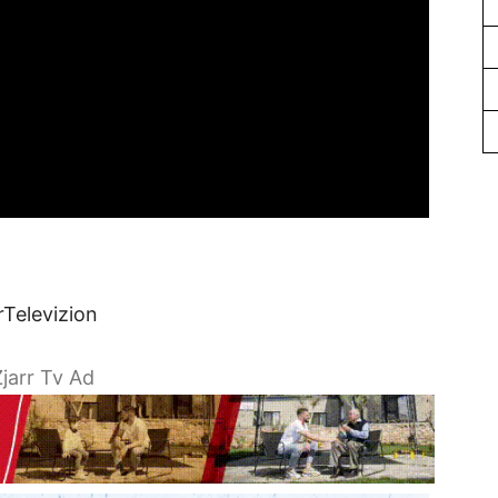
rTelevizion
jarr Tv Ad