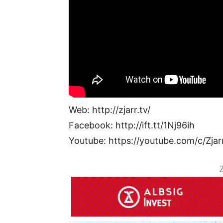
Web: http://zjarr.tv/
Facebook: http://ift.tt/1Nj96ih
Youtube: https://youtube.com/c/Zjar
Z