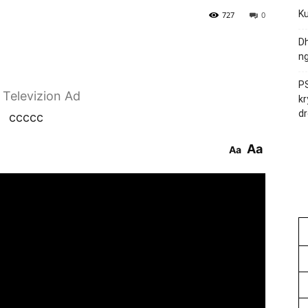
Ku
727
0
Dh
ng
PS
r Televizion Ad
kr
dr
ccccc
Aa
Aa