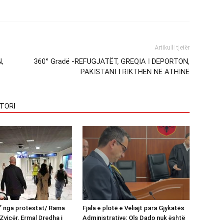
Artikulli tjetër
,
360° Gradë -REFUGJATËT, GREQIA I DEPORTON,
PAKISTANI I RIKTHEN NË ATHINË
TORI
n” nga protestat/ Rama
Fjala e plotë e Veliajt para Gjykatës
Zvicër, Ermal Dredha i
Administrative: Ols Dado nuk është