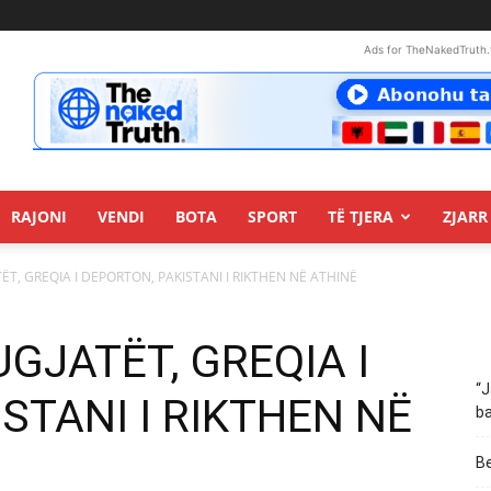
Ads for TheNakedTruth.
RAJONI
VENDI
BOTA
SPORT
TË TJERA
ZJARR 
TËT, GREQIA I DEPORTON, PAKISTANI I RIKTHEN NË ATHINË
UGJATËT, GREQIA I
“J
STANI I RIKTHEN NË
ba
Be