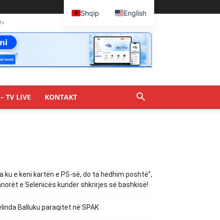
Shqip
English
tv
– TV LIVE
KONTAKT
a ku e keni kartën e PS-së, do ta hedhim poshtë”,
norët e Selenicës kundër shkrirjes së bashkisë!
linda Balluku paraqitet në SPAK