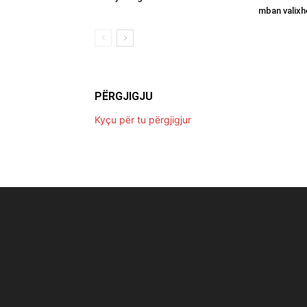
mban valixh
PËRGJIGJU
Kyçu për tu përgjigjur