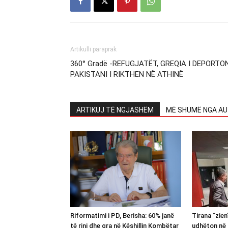
Artikulli paraprak
360° Gradë -REFUGJATËT, GREQIA I DEPORTON
PAKISTANI I RIKTHEN NË ATHINË
ARTIKUJ TË NGJASHËM
MË SHUMË NGA AU
Riformatimi i PD, Berisha: 60% janë
Tirana “zie
të rinj dhe gra në Këshillin Kombëtar
udhëton në 