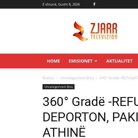
E shtunë, Gusht 8, 2026
Zjarr.tv
HOME
EMISIONET
AKTUALITET
Ballina
Uncategorized @sq
360° Gradë -REFUGJA
Uncategorized @sq
360° Gradë -REF
DEPORTON, PAKI
ATHINË