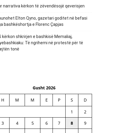
r narrativa kërkon të zëvendësojë qeverisjen
unohet Elton Qyno, gazetari goditet në befasi
a bashkëshortja e Florenc Çapjas
 kërkon shkrirjen e bashkisë Memaliaj,
yebashkiaku: Të ngrihemi në protestë për të
ejtën tonë
Gusht 2026
H
M
M
E
P
S
D
1
2
3
4
5
6
7
8
9