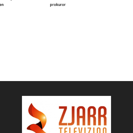
en
prokuror