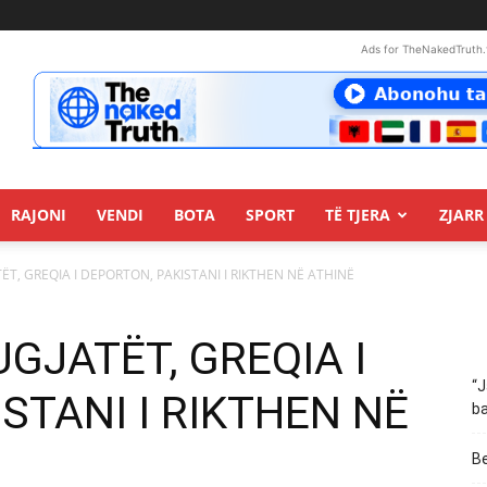
Ads for TheNakedTruth.
RAJONI
VENDI
BOTA
SPORT
TË TJERA
ZJARR 
TËT, GREQIA I DEPORTON, PAKISTANI I RIKTHEN NË ATHINË
UGJATËT, GREQIA I
“J
STANI I RIKTHEN NË
ba
Be