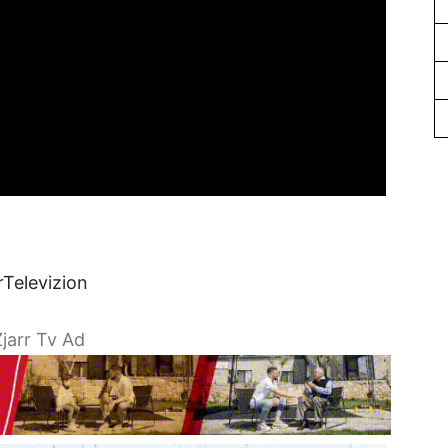
rTelevizion
jarr Tv Ad