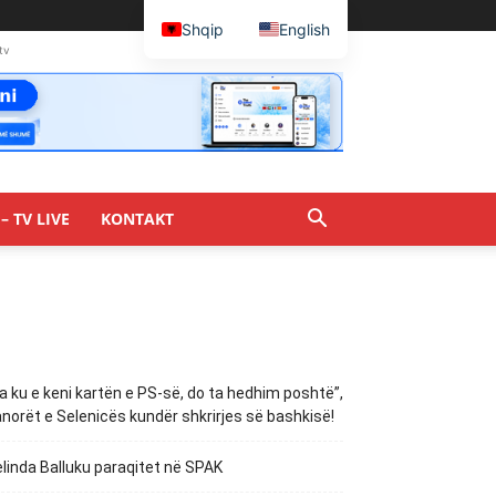
Shqip
English
tv
– TV LIVE
KONTAKT
a ku e keni kartën e PS-së, do ta hedhim poshtë”,
norët e Selenicës kundër shkrirjes së bashkisë!
linda Balluku paraqitet në SPAK