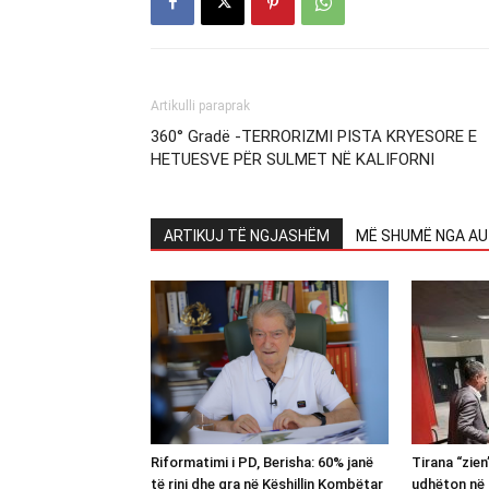
Artikulli paraprak
360° Gradë -TERRORIZMI PISTA KRYESORE E
HETUESVE PËR SULMET NË KALIFORNI
ARTIKUJ TË NGJASHËM
MË SHUMË NGA AU
Riformatimi i PD, Berisha: 60% janë
Tirana “zie
të rinj dhe gra në Këshillin Kombëtar
udhëton në 