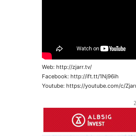
Web: http://zjarr.tv/
Facebook: http://ift.tt/1Nj96ih
Youtube: https://youtube.com/c/Zjar
Z