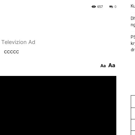
Ku
657
0
Dh
ng
PS
r Televizion Ad
kr
dr
ccccc
Aa
Aa