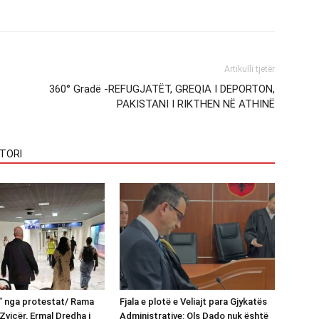
Artikulli tjetër
360° Gradë -REFUGJATËT, GREQIA I DEPORTON,
PAKISTANI I RIKTHEN NË ATHINË
TORI
n” nga protestat/ Rama
Fjala e plotë e Veliajt para Gjykatës
Zvicër, Ermal Dredha i
Administrative: Ols Dado nuk është