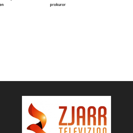
en
prokuror