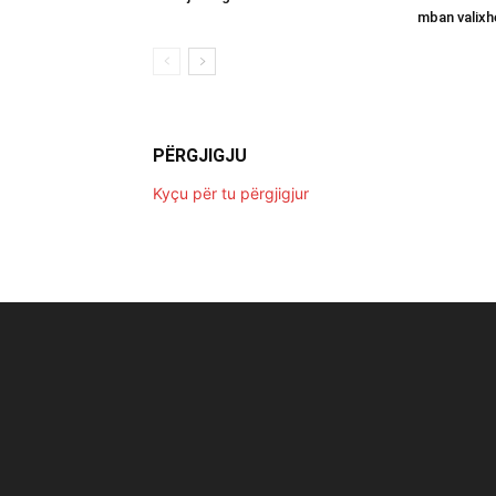
mban valixh
PËRGJIGJU
Kyçu për tu përgjigjur