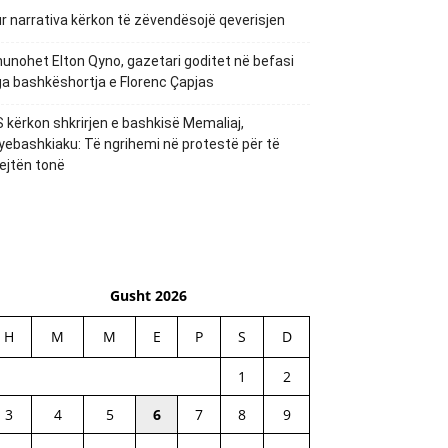
r narrativa kërkon të zëvendësojë qeverisjen
unohet Elton Qyno, gazetari goditet në befasi
a bashkëshortja e Florenc Çapjas
 kërkon shkrirjen e bashkisë Memaliaj,
yebashkiaku: Të ngrihemi në protestë për të
ejtën tonë
Gusht 2026
H
M
M
E
P
S
D
1
2
3
4
5
6
7
8
9