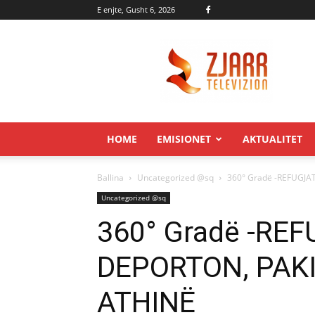
E enjte, Gusht 6, 2026
Zjarr.tv
HOME
EMISIONET
AKTUALITET
Ballina
Uncategorized @sq
360° Gradë -REFUGJA
Uncategorized @sq
360° Gradë -REF
DEPORTON, PAKI
ATHINË