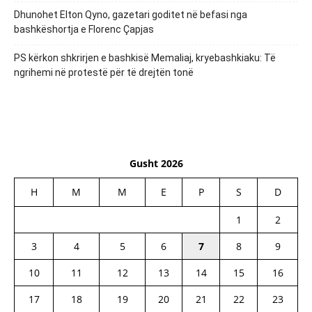
Dhunohet Elton Qyno, gazetari goditet në befasi nga
bashkëshortja e Florenc Çapjas
PS kërkon shkrirjen e bashkisë Memaliaj, kryebashkiaku: Të
ngrihemi në protestë për të drejtën tonë
Gusht 2026
H
M
M
E
P
S
D
1
2
3
4
5
6
7
8
9
10
11
12
13
14
15
16
17
18
19
20
21
22
23