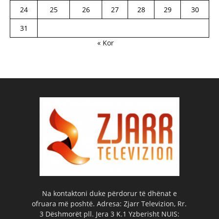
24
25
26
27
28
29
30
31
« Kor
Na kontaktoni duke përdorur të dhënat e
ofruara më poshtë. Adresa: Zjarr Televizion, Rr.
3 Dëshmorët pll. Jera 3 K.1 Yzberisht NUIS: