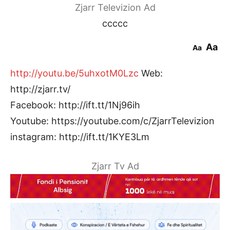
Zjarr Televizion Ad
ccccc
Aa
Aa
http://youtu.be/5uhxotM0Lzc
Web:
http://zjarr.tv/
Facebook: http://ift.tt/1Nj96ih
Youtube: https://youtube.com/c/ZjarrTelevizion
instagram: http://ift.tt/1KYE3Lm
Zjarr Tv Ad