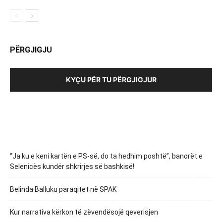
PËRGJIGJU
KYÇU PËR TU PËRGJIGJUR
“Ja ku e keni kartën e PS-së, do ta hedhim poshtë”, banorët e
Selenicës kundër shkrirjes së bashkisë!
Belinda Balluku paraqitet në SPAK
Kur narrativa kërkon të zëvendësojë qeverisjen