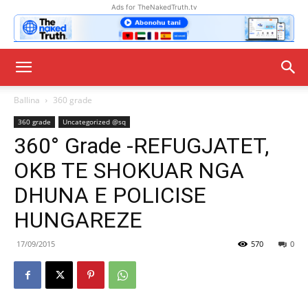
Ads for TheNakedTruth.tv
Ballina
360 grade
360 grade
Uncategorized @sq
360° Grade -REFUGJATET,
OKB TE SHOKUAR NGA
DHUNA E POLICISE
HUNGAREZE
17/09/2015
570
0