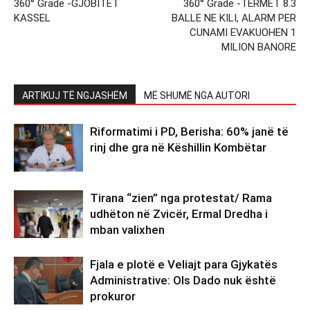
360° Grade -GJOBITET
360° Grade -TERMET 8.3
KASSEL
BALLE NE KILI, ALARM PER
CUNAMI EVAKUOHEN 1
MILION BANORE
ARTIKUJ TË NGJASHËM
MË SHUMË NGA AUTORI
Riformatimi i PD, Berisha: 60% janë të
rinj dhe gra në Këshillin Kombëtar
Tirana “zien” nga protestat/ Rama
udhëton në Zvicër, Ermal Dredha i
mban valixhen
Fjala e plotë e Veliajt para Gjykatës
Administrative: Ols Dado nuk është
prokuror