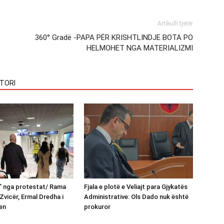
Artikulli tjetër
360° Gradë -PAPA PËR KRISHTLINDJE BOTA PO
HELMOHET NGA MATERIALIZMI
TORI
n” nga protestat/ Rama
Fjala e plotë e Veliajt para Gjykatës
Zvicër, Ermal Dredha i
Administrative: Ols Dado nuk është
en
prokuror