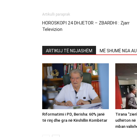
Artikulli paraprak
HOROSKOPI 24 DHJETOR – ZBARDHI : Zjarr
Televizion
ARTIKUJ TË NGJASHËM
MË SHUMË NGA AU
Riformatimi i PD, Berisha: 60% janë
Tirana “zie
të rinj dhe gra në Këshillin Kombëtar
udhëton në 
mban valixh