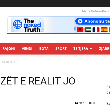
Ads for TheNakedTruth.
RAJONI
VENDI
BOTA
SPORT
TË TJERA
ZJARR 
JO MURINJOS
OZËT E REALIT JO
“J
ba
917
0
Be