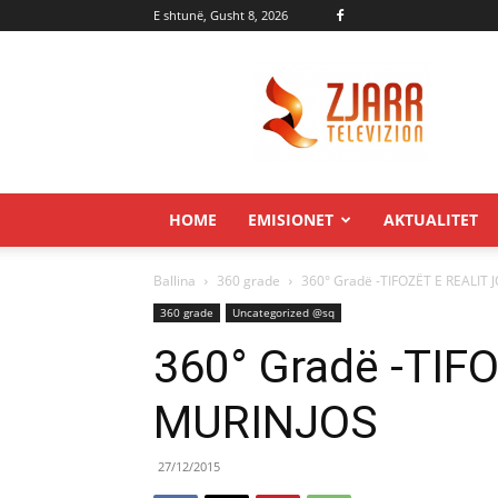
E shtunë, Gusht 8, 2026
Zjarr.tv
HOME
EMISIONET
AKTUALITET
Ballina
360 grade
360° Gradë -TIFOZËT E REALIT 
360 grade
Uncategorized @sq
360° Gradë -TIF
MURINJOS
27/12/2015