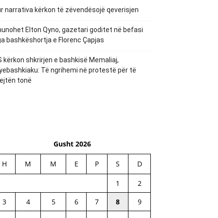
r narrativa kërkon të zëvendësojë qeverisjen
unohet Elton Qyno, gazetari goditet në befasi
a bashkëshortja e Florenc Çapjas
 kërkon shkrirjen e bashkisë Memaliaj,
yebashkiaku: Të ngrihemi në protestë për të
ejtën tonë
Gusht 2026
H
M
M
E
P
S
D
1
2
3
4
5
6
7
8
9