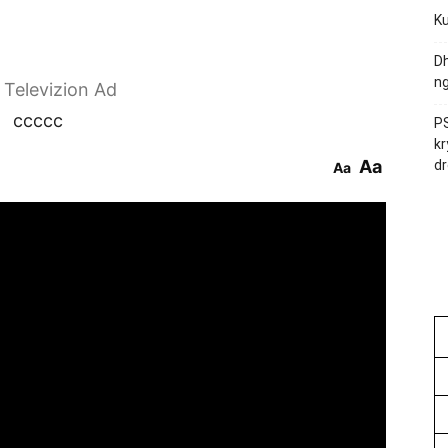
Ku
Dh
ng
r Televizion Ad
ccccc
PS
kr
Aa
dr
Aa