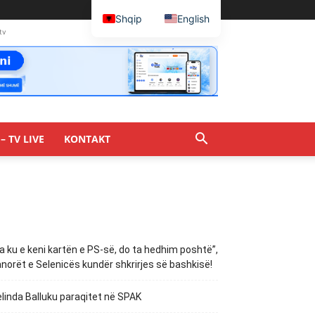
Shqip
English
tv
– TV LIVE
KONTAKT
a ku e keni kartën e PS-së, do ta hedhim poshtë”,
norët e Selenicës kundër shkrirjes së bashkisë!
linda Balluku paraqitet në SPAK