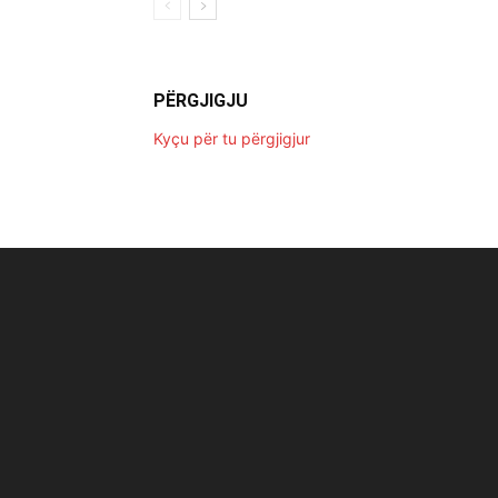
PËRGJIGJU
Kyçu për tu përgjigjur