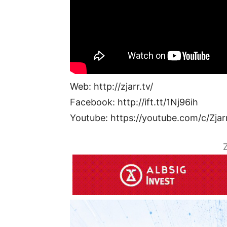
Web: http://zjarr.tv/
Facebook: http://ift.tt/1Nj96ih
Youtube: https://youtube.com/c/Zjar
Z