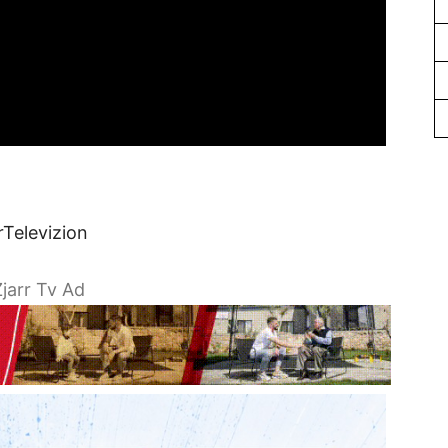
rTelevizion
jarr Tv Ad