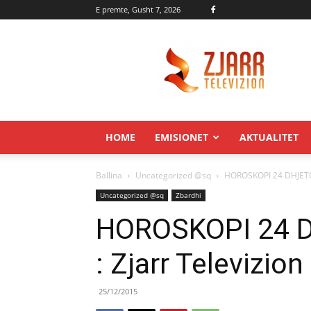
E premte, Gusht 7, 2026
Zjarr.tv
HOME
EMISIONET
AKTUALITET
Ballina
Uncategorized @sq
HOROSKOPI 24 DHJETOR
Uncategorized @sq
Zbardhi
HOROSKOPI 24 
: Zjarr Televizion
25/12/2015