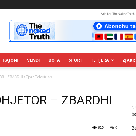
Ads for TheNakedTruth.
RAJONI
VENDI
BOTA
SPORT
TË TJERA
ZJARR 
 – ZBARDHI : Zjarr Televizion
DHJETOR – ZBARDHI
“J
ba
925
0
Be