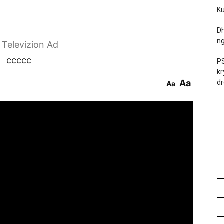
Ku
Dh
ng
r Televizion Ad
ccccc
PS
kr
Aa
dr
Aa