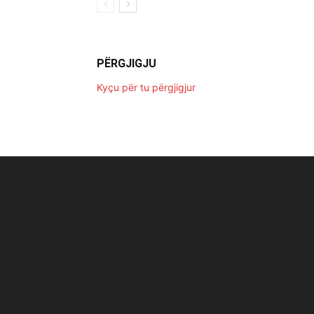
PËRGJIGJU
Kyçu për tu përgjigjur