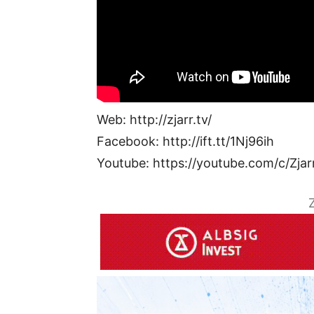
Web: http://zjarr.tv/
Facebook: http://ift.tt/1Nj96ih
Youtube: https://youtube.com/c/Zjar
Z