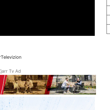
rTelevizion
jarr Tv Ad