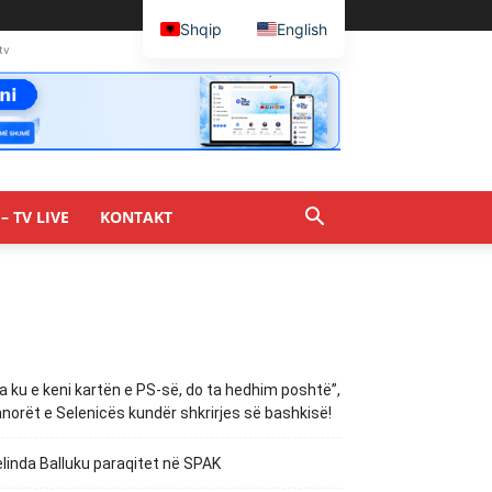
Shqip
English
tv
– TV LIVE
KONTAKT
a ku e keni kartën e PS-së, do ta hedhim poshtë”,
norët e Selenicës kundër shkrirjes së bashkisë!
linda Balluku paraqitet në SPAK