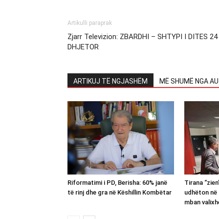
Artikulli paraprak
Zjarr Televizion: ZBARDHI – SHTYPI I DITES 24
DHJETOR
ARTIKUJ TË NGJASHËM
MË SHUMË NGA AU
Riformatimi i PD, Berisha: 60% janë
Tirana “zie
të rinj dhe gra në Këshillin Kombëtar
udhëton në 
mban valixh