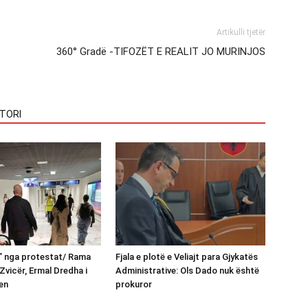
Artikulli tjetër
360° Gradë -TIFOZËT E REALIT JO MURINJOS
TORI
n” nga protestat/ Rama
Fjala e plotë e Veliajt para Gjykatës
Zvicër, Ermal Dredha i
Administrative: Ols Dado nuk është
en
prokuror