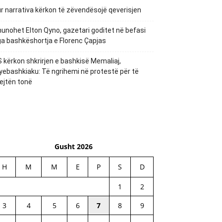
r narrativa kërkon të zëvendësojë qeverisjen
unohet Elton Qyno, gazetari goditet në befasi
a bashkëshortja e Florenc Çapjas
 kërkon shkrirjen e bashkisë Memaliaj,
yebashkiaku: Të ngrihemi në protestë për të
ejtën tonë
Gusht 2026
H
M
M
E
P
S
D
1
2
3
4
5
6
7
8
9