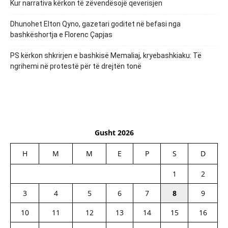
Kur narrativa kërkon të zëvendësojë qeverisjen
Dhunohet Elton Qyno, gazetari goditet në befasi nga
bashkëshortja e Florenc Çapjas
PS kërkon shkrirjen e bashkisë Memaliaj, kryebashkiaku: Të
ngrihemi në protestë për të drejtën tonë
Gusht 2026
H
M
M
E
P
S
D
1
2
3
4
5
6
7
8
9
10
11
12
13
14
15
16