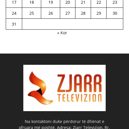
17
18
19
20
21
22
23
24
25
26
27
28
29
30
31
« Kor
Na kontaktoni duke përdorur të dhënat e
ofruara më poshtë. Adresa: Zjarr Televizion, Rr.