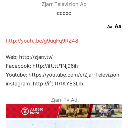
Zjarr Televizion Ad
ccccc
Aa
Aa
http://youtu.be/g9uqFq9RZ48
Web: http://zjarr.tv/
Facebook: http://ift.tt/1Nj96ih
Youtube: https://youtube.com/c/ZjarrTelevizion
instagram: http://ift.tt/1KYE3Lm
Zjarr Tv Ad