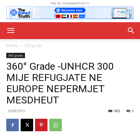
Ads for TheNakedTruth.tv
Ballina
360 grade
360 grade
360° Grade -UNHCR 300
MIJE REFUGJATE NE
EUROPE NEPERMJET
MESDHEUT
29/08/2015
563
0