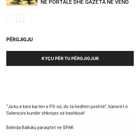
NË PORTALE DHE GAZETA NË VEND
PËRGJIGJU
KYÇU PËR TU PËRGJIGJUR
“Ja ku e keni kartën e PS-së, do ta hedhim poshtë”, banorët e
Selenicës kundër shkrirjes së bashkisë!
Belinda Balluku paraqitet në SPAK