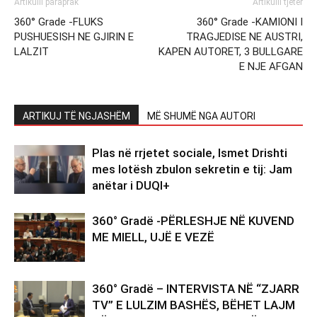
Artikulli paraprak
Artikulli tjetër
360° Grade -FLUKS
360° Grade -KAMIONI I
PUSHUESISH NE GJIRIN E
TRAGJEDISE NE AUSTRI,
LALZIT
KAPEN AUTORET, 3 BULLGARE
E NJE AFGAN
ARTIKUJ TË NGJASHËM
MË SHUMË NGA AUTORI
Plas në rrjetet sociale, Ismet Drishti
mes lotësh zbulon sekretin e tij: Jam
anëtar i DUQI+
360° Gradë -PËRLESHJE NË KUVEND
ME MIELL, UJË E VEZË
360° Gradë – INTERVISTA NË “ZJARR
TV” E LULZIM BASHËS, BËHET LAJM