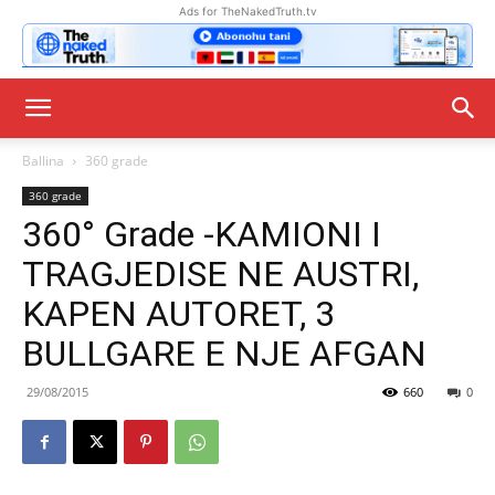
Ads for TheNakedTruth.tv
Ballina
360 grade
360 grade
360° Grade -KAMIONI I
TRAGJEDISE NE AUSTRI,
KAPEN AUTORET, 3
BULLGARE E NJE AFGAN
29/08/2015
660
0