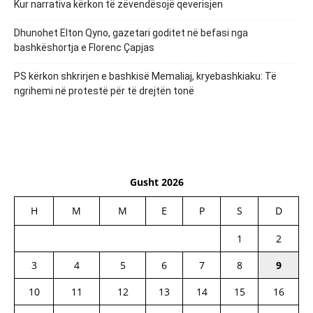
Kur narrativa kërkon të zëvendësojë qeverisjen
Dhunohet Elton Qyno, gazetari goditet në befasi nga
bashkëshortja e Florenc Çapjas
PS kërkon shkrirjen e bashkisë Memaliaj, kryebashkiaku: Të
ngrihemi në protestë për të drejtën tonë
Gusht 2026
H
M
M
E
P
S
D
1
2
3
4
5
6
7
8
9
10
11
12
13
14
15
16