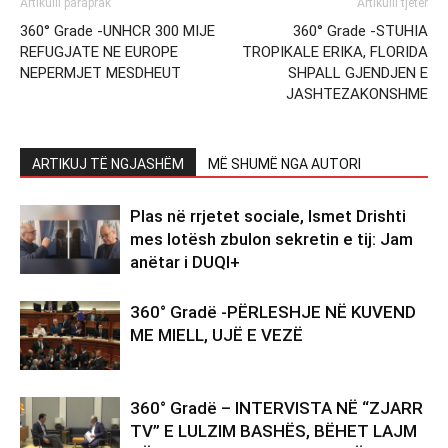
Artikulli paraprak
Artikulli tjetër
360° Grade -UNHCR 300 MIJE
360° Grade -STUHIA
REFUGJATE NE EUROPE
TROPIKALE ERIKA, FLORIDA
NEPERMJET MESDHEUT
SHPALL GJENDJEN E
JASHTEZAKONSHME
ARTIKUJ TË NGJASHËM
MË SHUMË NGA AUTORI
Plas në rrjetet sociale, Ismet Drishti
mes lotësh zbulon sekretin e tij: Jam
anëtar i DUQI+
360° Gradë -PËRLESHJE NË KUVEND
ME MIELL, UJË E VEZË
360° Gradë – INTERVISTA NË “ZJARR
TV” E LULZIM BASHËS, BËHET LAJM