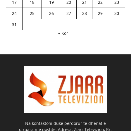
17
18
19
20
21
22
23
24
25
26
27
28
29
30
31
« Kor
Na kontaktoni duke përdorur të dhënat e
ofruara më poshtë. Adresa: Zjarr Televizion, Rr.