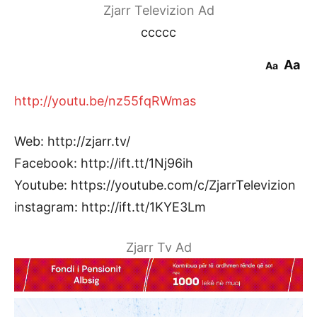
Zjarr Televizion Ad
ccccc
Aa
Aa
http://youtu.be/nz55fqRWmas
Web: http://zjarr.tv/
Facebook: http://ift.tt/1Nj96ih
Youtube: https://youtube.com/c/ZjarrTelevizion
instagram: http://ift.tt/1KYE3Lm
Zjarr Tv Ad