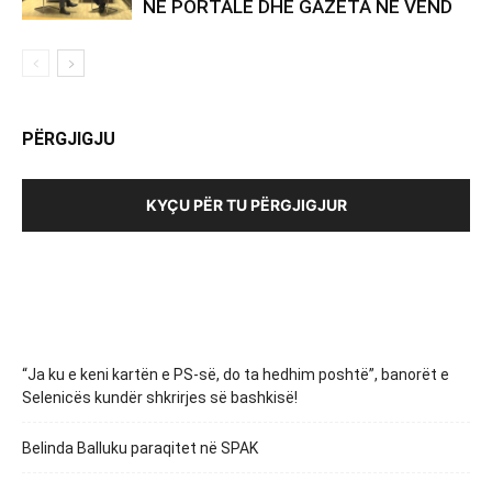
NË PORTALE DHE GAZETA NË VEND
PËRGJIGJU
KYÇU PËR TU PËRGJIGJUR
“Ja ku e keni kartën e PS-së, do ta hedhim poshtë”, banorët e
Selenicës kundër shkrirjes së bashkisë!
Belinda Balluku paraqitet në SPAK