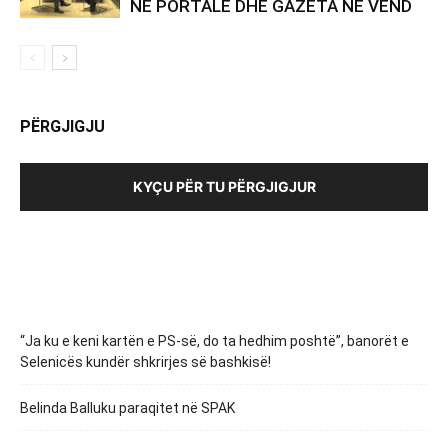
NË PORTALE DHE GAZETA NË VEND
PËRGJIGJU
KYÇU PËR TU PËRGJIGJUR
“Ja ku e keni kartën e PS-së, do ta hedhim poshtë”, banorët e
Selenicës kundër shkrirjes së bashkisë!
Belinda Balluku paraqitet në SPAK