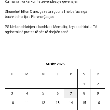
Kur narrativa kërkon të zëvendësojë qeverisjen
Dhunohet Elton Qyno, gazetari goditet në befasi nga
bashkëshortja e Florenc Çapjas
PS kërkon shkrirjen e bashkisë Memaliaj, kryebashkiaku: Të
ngrihemi në protestë për të drejtën tonë
Gusht 2026
H
M
M
E
P
S
D
1
2
3
4
5
6
7
8
9
10
11
12
13
14
15
16