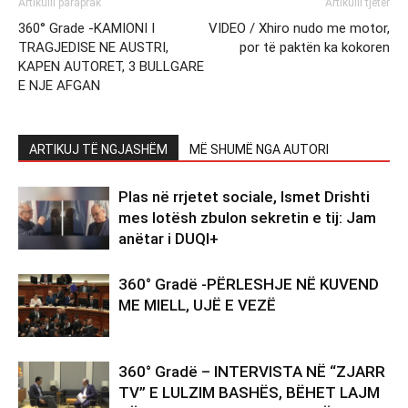
Artikulli paraprak
Artikulli tjetër
360° Grade -KAMIONI I
VIDEO / Xhiro nudo me motor,
TRAGJEDISE NE AUSTRI,
por të paktën ka kokoren
KAPEN AUTORET, 3 BULLGARE
E NJE AFGAN
ARTIKUJ TË NGJASHËM
MË SHUMË NGA AUTORI
Plas në rrjetet sociale, Ismet Drishti
mes lotësh zbulon sekretin e tij: Jam
anëtar i DUQI+
360° Gradë -PËRLESHJE NË KUVEND
ME MIELL, UJË E VEZË
360° Gradë – INTERVISTA NË “ZJARR
TV” E LULZIM BASHËS, BËHET LAJM