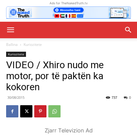
Ads for TheNakedTruth.tv
Ballina
Kuriozitete
Kuriozitete
VIDEO / Xhiro nudo me
motor, por të paktën ka
kokoren
30/08/2015
737
0
Zjarr Televizion Ad