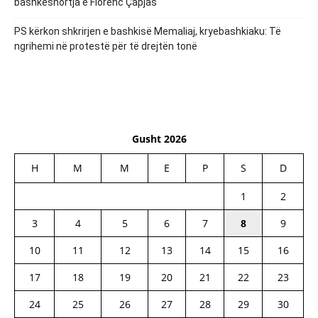
bashkëshortja e Florenc Çapjas
PS kërkon shkrirjen e bashkisë Memaliaj, kryebashkiaku: Të
ngrihemi në protestë për të drejtën tonë
Gusht 2026
H
M
M
E
P
S
D
1
2
3
4
5
6
7
8
9
10
11
12
13
14
15
16
17
18
19
20
21
22
23
24
25
26
27
28
29
30