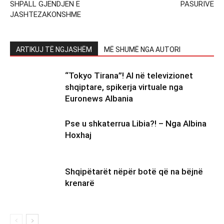
SHPALL GJENDJEN E
PASURIVE
JASHTEZAKONSHME
ARTIKUJ TË NGJASHËM
MË SHUMË NGA AUTORI
“Tokyo Tirana”! AI në televizionet
shqiptare, spikerja virtuale nga
Euronews Albania
Pse u shkaterrua Libia?! – Nga Albina
Hoxhaj
Shqipëtarët nëpër botë që na bëjnë
krenarë