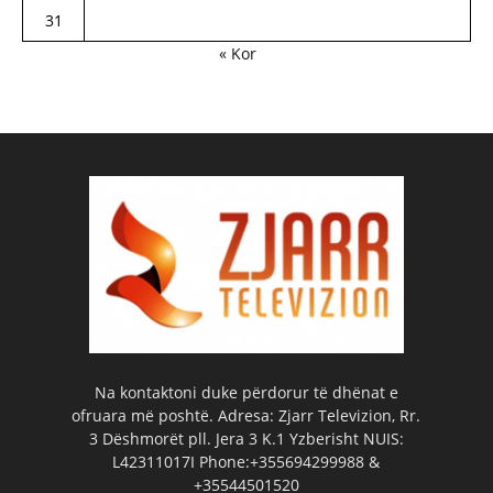
31
« Kor
Na kontaktoni duke përdorur të dhënat e
ofruara më poshtë. Adresa: Zjarr Televizion, Rr.
3 Dëshmorët pll. Jera 3 K.1 Yzberisht NUIS:
L42311017I Phone:+355694299988 &
+35544501520