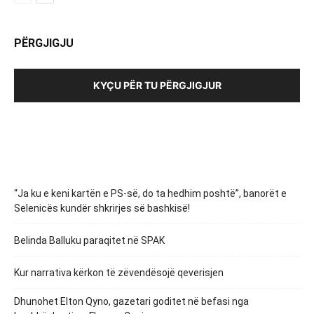
PËRGJIGJU
KYÇU PËR TU PËRGJIGJUR
“Ja ku e keni kartën e PS-së, do ta hedhim poshtë”, banorët e
Selenicës kundër shkrirjes së bashkisë!
Belinda Balluku paraqitet në SPAK
Kur narrativa kërkon të zëvendësojë qeverisjen
Dhunohet Elton Qyno, gazetari goditet në befasi nga