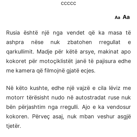
ccccc
Aa
Aa
Rusia është një nga vendet që ka masa të
ashpra nëse nuk zbatohen rregullat e
qarkullimit. Madje për këtë arsye, makinat apo
kokoret për motoçiklistët janë të pajisura edhe
me kamera që filmojnë gjatë ecjes.
Në këto kushte, edhe një vajzë e cila lëviz me
motorr tërësisht nudo në autostradat ruse nuk
bën përjashtim nga rregulli. Ajo e ka vendosur
kokoren. Përveç asaj, nuk mban veshur asgjë
tjetër.