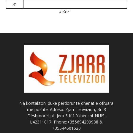
31
« Kor
Na kontaktoni duke përdorur të dhënat e ofruara
më poshtë. Adresa: Zjarr Televizion, Rr. 3
Dëshmorët pll. Jera 3 K.1 Yzberisht NUIS:
L42311017I Phone:+355694299988 &
+35544501520