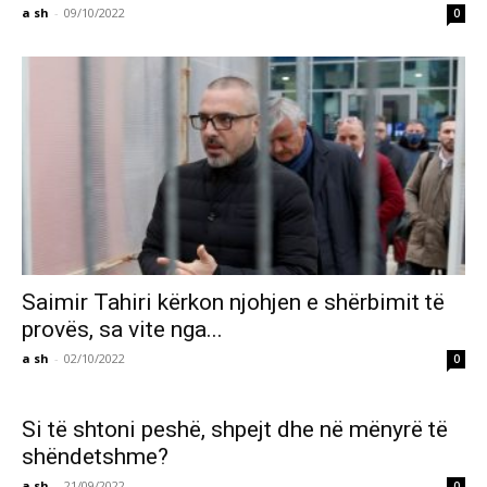
a sh
-
09/10/2022
0
Saimir Tahiri kërkon njohjen e shërbimit të
provës, sa vite nga...
a sh
-
02/10/2022
0
Si të shtoni peshë, shpejt dhe në mënyrë të
shëndetshme?
a sh
-
21/09/2022
0