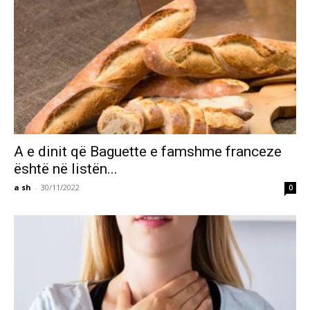
A e dinit që Baguette e famshme franceze
është në listën...
a sh
-
30/11/2022
0