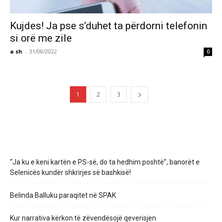
Kujdes! Ja pse s’duhet ta përdorni telefonin
si orë me zile
a sh
-
31/08/2022
0
1
2
3
“Ja ku e keni kartën e PS-së, do ta hedhim poshtë”, banorët e
Selenicës kundër shkrirjes së bashkisë!
Belinda Balluku paraqitet në SPAK
Kur narrativa kërkon të zëvendësojë qeverisjen