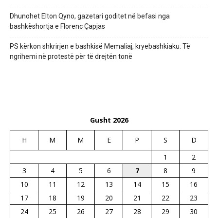
Dhunohet Elton Qyno, gazetari goditet në befasi nga
bashkëshortja e Florenc Çapjas
PS kërkon shkrirjen e bashkisë Memaliaj, kryebashkiaku: Të
ngrihemi në protestë për të drejtën tonë
Gusht 2026
H
M
M
E
P
S
D
1
2
3
4
5
6
7
8
9
10
11
12
13
14
15
16
17
18
19
20
21
22
23
24
25
26
27
28
29
30