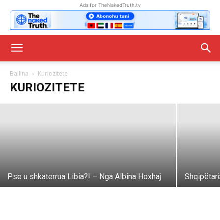
Ads for TheNakedTruth.tv
“Tokyo Tirana”! AI në televizionet
shqiptare, spikerja virtuale nga
Euronews Albania
Ballina
Kuriozitete
KURIOZITETE
tv zjarr
-
02/10/2023
Pse u shkaterrua Libia?! – Nga Albina Hoxhaj
Shqipëtar