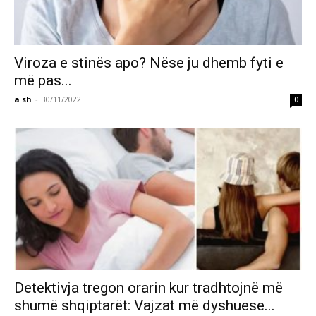
Viroza e stinës apo? Nëse ju dhemb fyti e
më pas...
a sh
-
30/11/2022
0
Detektivja tregon orarin kur tradhtojnë më
shumë shqiptarët: Vajzat më dyshuese...