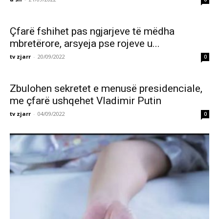
Çfarë fshihet pas ngjarjeve të mëdha
mbretërore, arsyeja pse rojeve u...
tv zjarr
-
20/09/2022
0
Zbulohen sekretet e menusë presidenciale,
me çfarë ushqehet Vladimir Putin
tv zjarr
-
04/09/2022
0