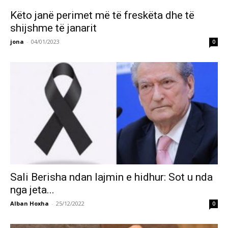
Këto janë perimet më të freskëta dhe të
shijshme të janarit
jona
-
04/01/2023
0
Sali Berisha ndan lajmin e hidhur: Sot u nda
nga jeta...
Alban Hoxha
-
25/12/2022
0