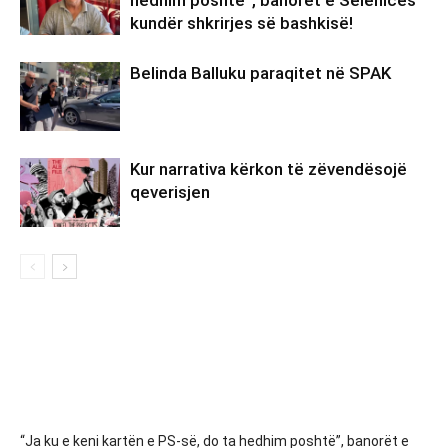
kundër shkrirjes së bashkisë!
Belinda Balluku paraqitet në SPAK
Kur narrativa kërkon të zëvendësojë
qeverisjen
“Ja ku e keni kartën e PS-së, do ta hedhim poshtë”, banorët e