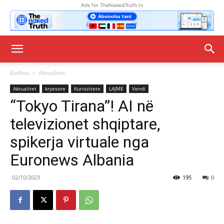
Ads for TheNakedTruth.tv
Ballina
Aktualitet
Aktualitet
kryesore
Kuriozitete
LAJME
Vendi
“Tokyo Tirana”! AI në
televizionet shqiptare,
spikerja virtuale nga
Euronews Albania
02/10/2023
195
0