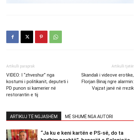
Artikulli paraprak
Artikulli tjetër
VIDEO: I “zhveshur” nga
Skandali i videove erotike,
kostumi i politikanit, deputeti i
Florjan Binaj ngre alarmin:
PD punon si kamerier në
Vajzat janë në rrezik
restorantin e tij
ARTIKUJ TË NGJASHËM
MË SHUMË NGA AUTORI
“Ja ku e keni kartën e PS-së, do ta
hedhim poshtë”, banorët e Selenicës