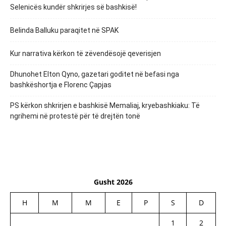
Selenicës kundër shkrirjes së bashkisë!
Belinda Balluku paraqitet në SPAK
Kur narrativa kërkon të zëvendësojë qeverisjen
Dhunohet Elton Qyno, gazetari goditet në befasi nga
bashkëshortja e Florenc Çapjas
PS kërkon shkrirjen e bashkisë Memaliaj, kryebashkiaku: Të
ngrihemi në protestë për të drejtën tonë
Gusht 2026
H
M
M
E
P
S
D
1
2