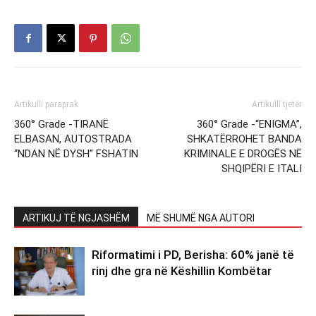
Artikulli paraprak
Artikulli tjetër
360° Grade -TIRANË
360° Grade -“ENIGMA”,
ELBASAN, AUTOSTRADA
SHKATËRROHET BANDA
“NDAN NË DYSH” FSHATIN
KRIMINALE E DROGËS NË
SHQIPËRI E ITALI
ARTIKUJ TË NGJASHËM
MË SHUMË NGA AUTORI
Riformatimi i PD, Berisha: 60% janë të
rinj dhe gra në Këshillin Kombëtar