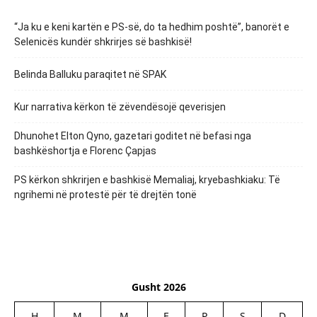
“Ja ku e keni kartën e PS-së, do ta hedhim poshtë”, banorët e
Selenicës kundër shkrirjes së bashkisë!
Belinda Balluku paraqitet në SPAK
Kur narrativa kërkon të zëvendësojë qeverisjen
Dhunohet Elton Qyno, gazetari goditet në befasi nga
bashkëshortja e Florenc Çapjas
PS kërkon shkrirjen e bashkisë Memaliaj, kryebashkiaku: Të
ngrihemi në protestë për të drejtën tonë
Gusht 2026
H
M
M
E
P
S
D