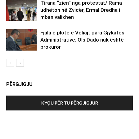
Tirana “zien” nga protestat/ Rama
udhëton në Zvicër, Ermal Dredha i
mban valixhen
Fjala e plotë e Veliajt para Gjykatës
Administrative: Ols Dado nuk është
prokuror
PËRGJIGJU
KYÇU PËR TU PËRGJIGJUR