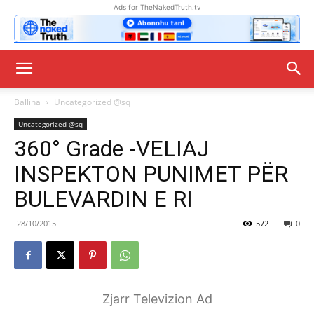
Ads for TheNakedTruth.tv
Ballina
Uncategorized @sq
Uncategorized @sq
360° Grade -VELIAJ
INSPEKTON PUNIMET PËR
BULEVARDIN E RI
28/10/2015
572
0
Zjarr Televizion Ad