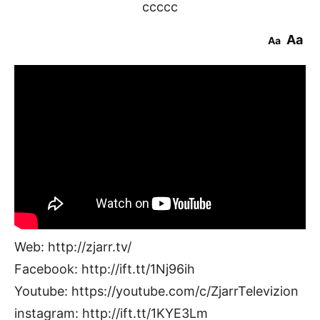
ccccc
Aa
Aa
Web: http://zjarr.tv/
Facebook: http://ift.tt/1Nj96ih
Youtube: https://youtube.com/c/ZjarrTelevizion
instagram: http://ift.tt/1KYE3Lm