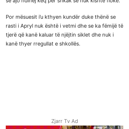
se ajo ndihej keq për shkak se nuk kishte flokë.
Por mësuesit i’u kthyen kundër duke thënë se
rasti i Apryl nuk është i vetmi dhe se ka fëmijë të
tjerë që kanë kaluar të njëjtin siklet dhe nuk i
kanë thyer rregullat e shkollës.
Zjarr Tv Ad