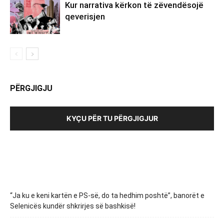
Kur narrativa kërkon të zëvendësojë
qeverisjen
PËRGJIGJU
KYÇU PËR TU PËRGJIGJUR
“Ja ku e keni kartën e PS-së, do ta hedhim poshtë”, banorët e
Selenicës kundër shkrirjes së bashkisë!