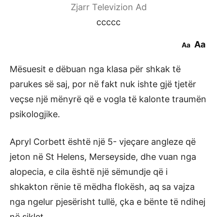
Zjarr Televizion Ad
ccccc
Aa
Aa
Mësuesit e dëbuan nga klasa për shkak të
parukes së saj, por në fakt nuk ishte gjë tjetër
veçse një mënyrë që e vogla të kalonte traumën
psikologjike.
Apryl Corbett është një 5- vjeçare angleze që
jeton në St Helens, Merseyside, dhe vuan nga
alopecia, e cila është një sëmundje që i
shkakton rënie të mëdha flokësh, aq sa vajza
nga ngelur pjesërisht tullë, çka e bënte të ndihej
në siklet.