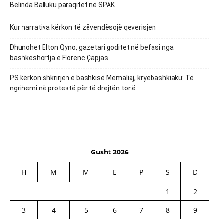
Belinda Balluku paraqitet në SPAK
Kur narrativa kërkon të zëvendësojë qeverisjen
Dhunohet Elton Qyno, gazetari goditet në befasi nga
bashkëshortja e Florenc Çapjas
PS kërkon shkrirjen e bashkisë Memaliaj, kryebashkiaku: Të
ngrihemi në protestë për të drejtën tonë
Gusht 2026
H
M
M
E
P
S
D
1
2
3
4
5
6
7
8
9