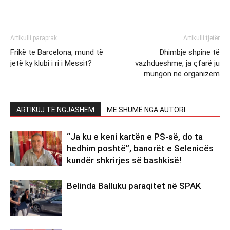
Artikulli paraprak
Artikulli tjetër
Frikë te Barcelona, mund të
Dhimbje shpine të
jetë ky klubi i ri i Messit?
vazhdueshme, ja çfarë ju
mungon në organizëm
ARTIKUJ TË NGJASHËM
MË SHUMË NGA AUTORI
“Ja ku e keni kartën e PS-së, do ta
hedhim poshtë”, banorët e Selenicës
kundër shkrirjes së bashkisë!
Belinda Balluku paraqitet në SPAK