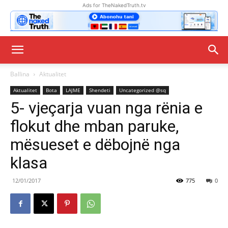
Ads for TheNakedTruth.tv
Ballina
Aktualitet
Aktualitet
Bota
LAJME
Shendeti
Uncategorized @sq
5- vjeçarja vuan nga rënia e
flokut dhe mban paruke,
mësueset e dëbojnë nga
klasa
12/01/2017
775
0