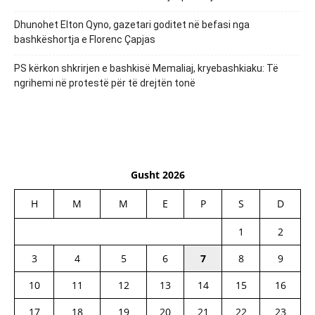
Dhunohet Elton Qyno, gazetari goditet në befasi nga
bashkëshortja e Florenc Çapjas
PS kërkon shkrirjen e bashkisë Memaliaj, kryebashkiaku: Të
ngrihemi në protestë për të drejtën tonë
Gusht 2026
H
M
M
E
P
S
D
1
2
3
4
5
6
7
8
9
10
11
12
13
14
15
16
17
18
19
20
21
22
23