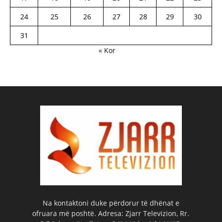
24
25
26
27
28
29
30
31
« Kor
Na kontaktoni duke përdorur të dhënat e
ofruara më poshtë. Adresa: Zjarr Televizion, Rr.