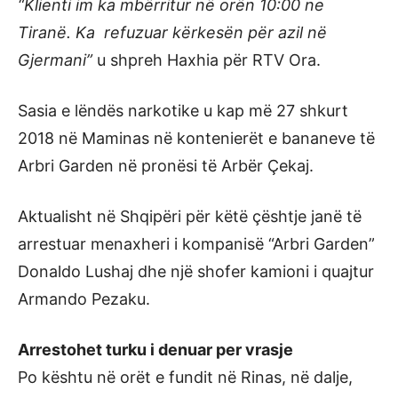
“Klienti im ka mbërritur në orën 10:00 ne
Tiranë. Ka refuzuar kërkesën për azil në
Gjermani”
u shpreh Haxhia për RTV Ora.
Sasia e lëndës narkotike u kap më 27 shkurt
2018 në Maminas në kontenierët e bananeve të
Arbri Garden në pronësi të Arbër Çekaj.
Aktualisht në Shqipëri për këtë çështje janë të
arrestuar menaxheri i kompanisë “Arbri Garden”
Donaldo Lushaj dhe një shofer kamioni i quajtur
Armando Pezaku.
Arrestohet turku i denuar per vrasje
Po kështu në orët e fundit në Rinas, në dalje,