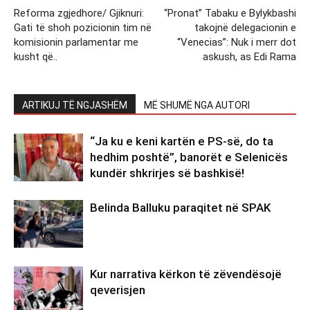
Reforma zgjedhore/ Gjiknuri:
“Pronat” Tabaku e Bylykbashi
Gati të shoh pozicionin tim në
takojnë delegacionin e
komisionin parlamentar me
“Venecias”: Nuk i merr dot
kusht që..
askush, as Edi Rama
ARTIKUJ TË NGJASHËM
MË SHUMË NGA AUTORI
“Ja ku e keni kartën e PS-së, do ta
hedhim poshtë”, banorët e Selenicës
kundër shkrirjes së bashkisë!
Belinda Balluku paraqitet në SPAK
Kur narrativa kërkon të zëvendësojë
qeverisjen