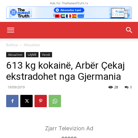
Ads for TheNakedTruth.tv
Ballina
Aktualitet
Aktualitet
LAJME
Vendi
613 kg kokainë, Arbër Çekaj
ekstradohet nga Gjermania
19/09/2019
28
0
Zjarr Televizion Ad
ccccc