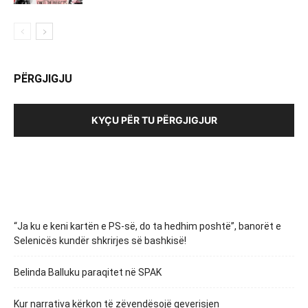
PËRGJIGJU
KYÇU PËR TU PËRGJIGJUR
“Ja ku e keni kartën e PS-së, do ta hedhim poshtë”, banorët e
Selenicës kundër shkrirjes së bashkisë!
Belinda Balluku paraqitet në SPAK
Kur narrativa kërkon të zëvendësojë qeverisjen