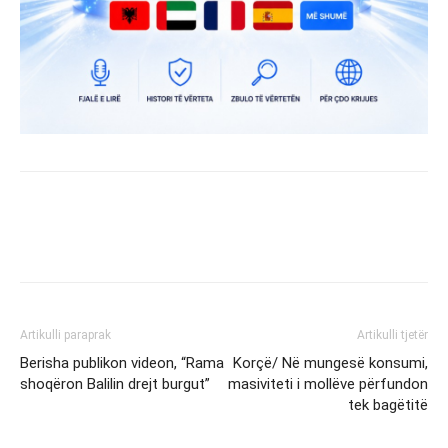
Artikulli paraprak
Artikulli tjetër
Berisha publikon videon, “Rama
Korçë/ Në mungesë konsumi,
shoqëron Balilin drejt burgut”
masiviteti i mollëve përfundon
tek bagëtitë