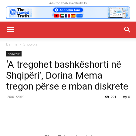
Ads for TheNakedTruth.tv
Ballina
Showbiz
Showbiz
‘A tregohet bashkëshorti në
Shqipëri’, Dorina Mema
tregon përse e mban diskrete
20/01/2019
221
0