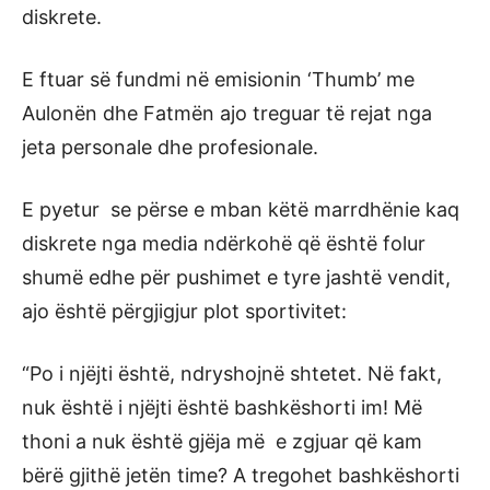
diskrete.
E ftuar së fundmi në emisionin ‘Thumb’ me
Aulonën dhe Fatmën ajo treguar të rejat nga
jeta personale dhe profesionale.
E pyetur se përse e mban këtë marrdhënie kaq
diskrete nga media ndërkohë që është folur
shumë edhe për pushimet e tyre jashtë vendit,
ajo është përgjigjur plot sportivitet:
“Po i njëjti është, ndryshojnë shtetet. Në fakt,
nuk është i njëjti është bashkëshorti im! Më
thoni a nuk është gjëja më e zgjuar që kam
bërë gjithë jetën time? A tregohet bashkëshorti