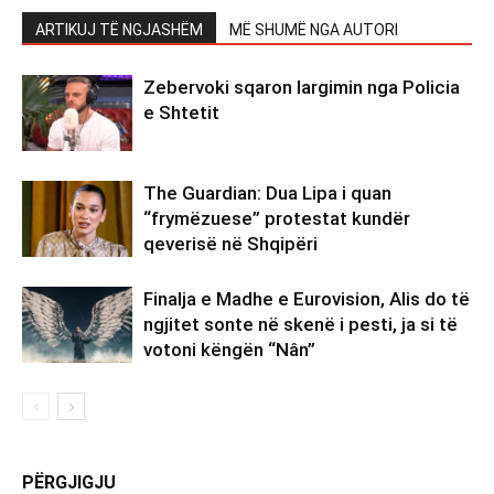
ARTIKUJ TË NGJASHËM
MË SHUMË NGA AUTORI
Zebervoki sqaron largimin nga Policia
e Shtetit
The Guardian: Dua Lipa i quan
“frymëzuese” protestat kundër
qeverisë në Shqipëri
Finalja e Madhe e Eurovision, Alis do të
ngjitet sonte në skenë i pesti, ja si të
votoni këngën “Nân”
PËRGJIGJU