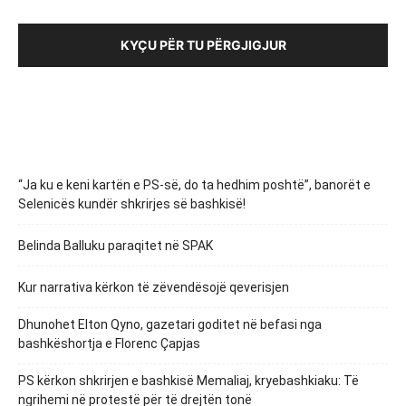
KYÇU PËR TU PËRGJIGJUR
“Ja ku e keni kartën e PS-së, do ta hedhim poshtë”, banorët e
Selenicës kundër shkrirjes së bashkisë!
Belinda Balluku paraqitet në SPAK
Kur narrativa kërkon të zëvendësojë qeverisjen
Dhunohet Elton Qyno, gazetari goditet në befasi nga
bashkëshortja e Florenc Çapjas
PS kërkon shkrirjen e bashkisë Memaliaj, kryebashkiaku: Të
ngrihemi në protestë për të drejtën tonë