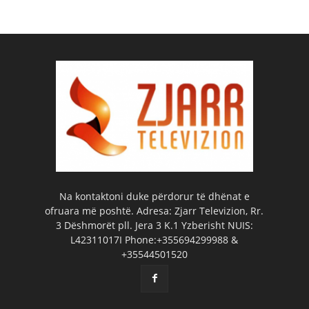
Na kontaktoni duke përdorur të dhënat e
ofruara më poshtë. Adresa: Zjarr Televizion, Rr.
3 Dëshmorët pll. Jera 3 K.1 Yzberisht NUIS:
L42311017I Phone:+355694299988 &
+35544501520