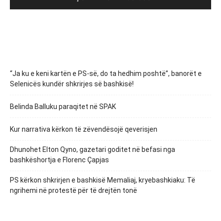
“Ja ku e keni kartën e PS-së, do ta hedhim poshtë”, banorët e
Selenicës kundër shkrirjes së bashkisë!
Belinda Balluku paraqitet në SPAK
Kur narrativa kërkon të zëvendësojë qeverisjen
Dhunohet Elton Qyno, gazetari goditet në befasi nga
bashkëshortja e Florenc Çapjas
PS kërkon shkrirjen e bashkisë Memaliaj, kryebashkiaku: Të
ngrihemi në protestë për të drejtën tonë