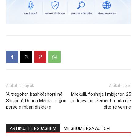
Artikulli paraprak
Artikulli tjetër
‘A tregohet bashkëshorti në
Mrekulli, foshnja i mbijeton 25
Shqipëri’, Dorina Mema tregon
goditjeve në zemër brenda një
përse e mban diskrete
dite të vetme
ARTIKUJ TË NGJASHËM
MË SHUMË NGA AUTORI