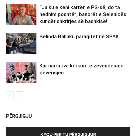
“Ja ku e keni kartën e PS-së, do ta
hedhim poshtë”, banorët e Selenicës
kundër shkrirjes së bashkisë!
Belinda Balluku paraqitet në SPAK
Kur narrativa kërkon të zëvendësojë
qeverisjen
PËRGJIGJU
KYÇU PËR TU PËRGJIGJUR