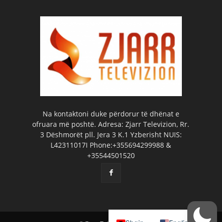
Na kontaktoni duke përdorur të dhënat e
ofruara më poshtë. Adresa: Zjarr Televizion, Rr.
3 Dëshmorët pll. Jera 3 K.1 Yzberisht NUIS:
L42311017I Phone:+355694299988 &
+35544501520