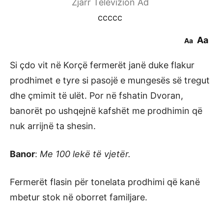
Zjarr Televizion Ad
ccccc
Aa
Aa
Si çdo vit në Korçë fermerët janë duke flakur
prodhimet e tyre si pasojë e mungesës së tregut
dhe çmimit të ulët. Por në fshatin Dvoran,
banorët po ushqejnë kafshët me prodhimin që
nuk arrijnë ta shesin.
Banor
:
Me 100 lekë të vjetër.
Fermerët flasin për tonelata prodhimi që kanë
mbetur stok në oborret familjare.