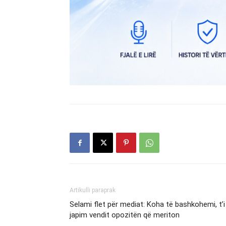
Artikulli paraprak
Selami flet për mediat: Koha të bashkohemi, t’i
japim vendit opozitën që meriton