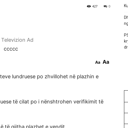
Ku
427
0
Dh
ng
PS
r Televizion Ad
kr
dr
ccccc
Aa
Aa
eteve lundruese po zhvillohet në plazhin e
uese të cilat po i nënshtrohen verifikimit të
ë të gjitha plazhet e vendit.