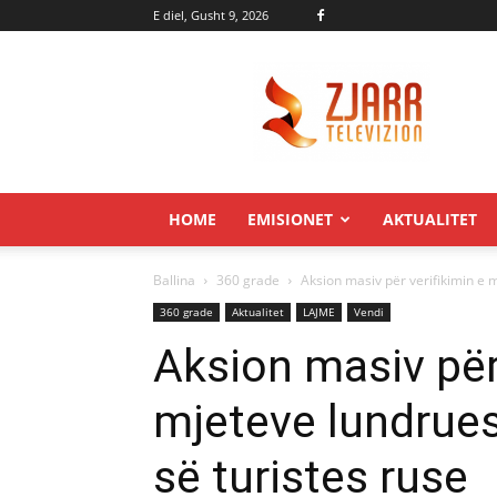
E diel, Gusht 9, 2026
Zjarr.tv
HOME
EMISIONET
AKTUALITET
Ballina
360 grade
Aksion masiv për verifikimin e m
360 grade
Aktualitet
LAJME
Vendi
Aksion masiv për 
mjeteve lundrues
së turistes ruse