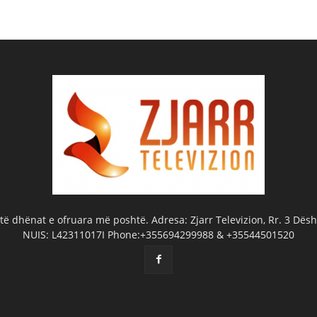
ë dhënat e ofruara më poshtë. Adresa: Zjarr Televizion, Rr. 3 Dëshm
NUIS: L42311017I Phone:+355694299988 & +35544501520