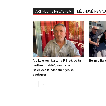
ARTIKUJ TË NGJASHËM
MË SHUMË NGA AU
“Ja ku e keni kartën e PS-së, do ta
Belinda Bal
hedhim poshtë”, banorët e
Selenicës kundër shkrirjes së
bashkisë!