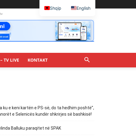
Shqip
English
tv
– TV LIVE
KONTAKT
a ku e keni kartën e PS-së, do ta hedhim poshtë”,
norët e Selenicës kundër shkrirjes së bashkisë!
linda Balluku paraqitet në SPAK