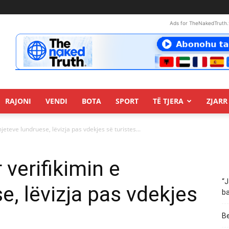
Ads for TheNakedTruth.
RAJONI
VENDI
BOTA
SPORT
TË TJERA
ZJARR 
jeteve lundruese, lëvizja pas vdekjes së turistes...
verifikimin e
“J
e, lëvizja pas vdekjes
ba
Be