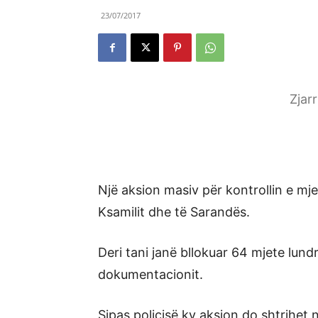
23/07/2017
Zjar
Një aksion masiv për kontrollin e mj
Ksamilit dhe të Sarandës.
Deri tani janë bllokuar 64 mjete lundr
dokumentacionit.
Sipas policisë ky aksion do shtrihet n