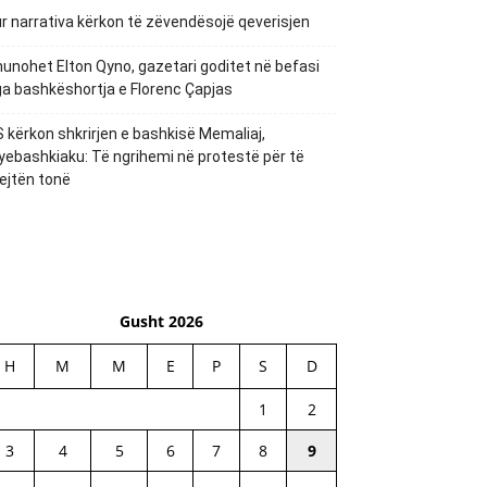
r narrativa kërkon të zëvendësojë qeverisjen
unohet Elton Qyno, gazetari goditet në befasi
a bashkëshortja e Florenc Çapjas
 kërkon shkrirjen e bashkisë Memaliaj,
yebashkiaku: Të ngrihemi në protestë për të
ejtën tonë
Gusht 2026
H
M
M
E
P
S
D
1
2
3
4
5
6
7
8
9